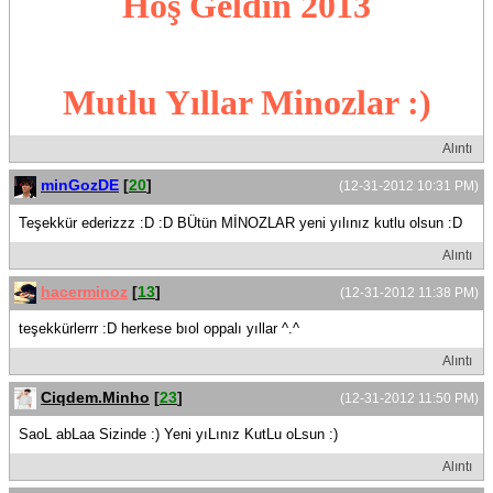
Hoş Geldin 2013
Mutlu Yıllar Minozlar :)
Alıntı
minGozDE
[
20
]
(12-31-2012 10:31 PM)
Teşekkür ederizzz :D :D BÜtün MİNOZLAR yeni yılınız kutlu olsun :D
Alıntı
hacerminoz
[
13
]
(12-31-2012 11:38 PM)
teşekkürlerrr :D herkese bıol oppalı yıllar ^.^
Alıntı
Ciqdem.Minho
[
23
]
(12-31-2012 11:50 PM)
SaoL abLaa Sizinde :) Yeni yıLınız KutLu oLsun :)
Alıntı