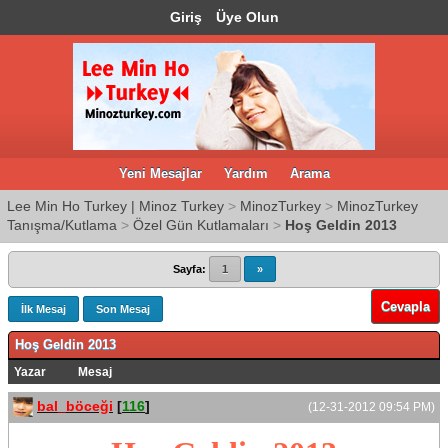
Giriş
Üye Olun
Yeni Mesajlar
Yardım
Arama
Lee Min Ho Turkey | Minoz Turkey
>
MinozTurkey
>
MinozTurkey
Tanışma/Kutlama
>
Özel Gün Kutlamaları
>
Hoş Geldin 2013
Sayfa:
1
»
Cevapla
İlk Mesaj
Son Mesaj
Hoş Geldin 2013
Yazar
Mesaj
bal_böceği
[
116
]
(12-31-2012 09:54 PM)