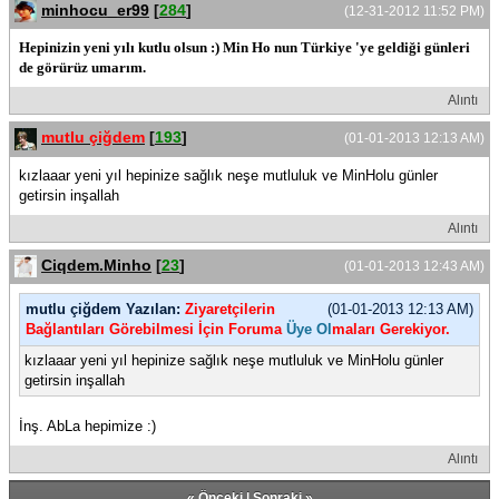
minhocu_er99
[
284
]
(12-31-2012 11:52 PM)
Hepinizin yeni yılı kutlu olsun :) Min Ho nun Türkiye 'ye geldiği günleri
de görürüz umarım.
Alıntı
mutlu çiğdem
[
193
]
(01-01-2013 12:13 AM)
kızlaaar yeni yıl hepinize sağlık neşe mutluluk ve MinHolu günler
getirsin inşallah
Alıntı
Ciqdem.Minho
[
23
]
(01-01-2013 12:43 AM)
mutlu çiğdem Yazılan:
Ziyaretçilerin
(01-01-2013 12:13 AM)
Bağlantıları Görebilmesi İçin Foruma
Üye Ol
maları Gerekiyor.
kızlaaar yeni yıl hepinize sağlık neşe mutluluk ve MinHolu günler
getirsin inşallah
İnş. AbLa hepimize :)
Alıntı
«
Önceki
|
Sonraki
»