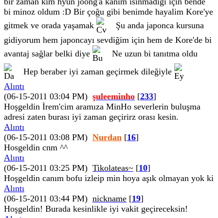
bir zaman kim hyun joong'a kanım ısınmadığı için bende
bi minoz oldum :D Bir çoğu gibi benimde hayalim Kore'ye
gitmek ve orada yaşamak
Şu anda japonca kursuna
gidiyorum hem japoncayı sevdiğim için hem de Kore'de bi
avantaj sağlar belki diye
Ne uzun bi tanıtma oldu
Hep beraber iyi zaman geçirmek dileğiyle
Alıntı
(06-15-2011 03:04 PM)
şuleeminho
[
233
]
Hoşgeldin İrem'cim aramıza MinHo severlerin buluşma
adresi zaten burası iyi zaman geçirirz orası kesin.
Alıntı
(06-15-2011 03:08 PM)
Nurdan
[
16
]
Hosgeldin cnm ^^
Alıntı
(06-15-2011 03:25 PM)
Tikolateas~
[
10
]
Hoşgeldin canım bofu izleip min hoya aşık olmayan yok ki
Alıntı
(06-15-2011 03:44 PM)
nickname
[
19
]
Hoşgeldin! Burada kesinlikle iyi vakit geçireceksin!