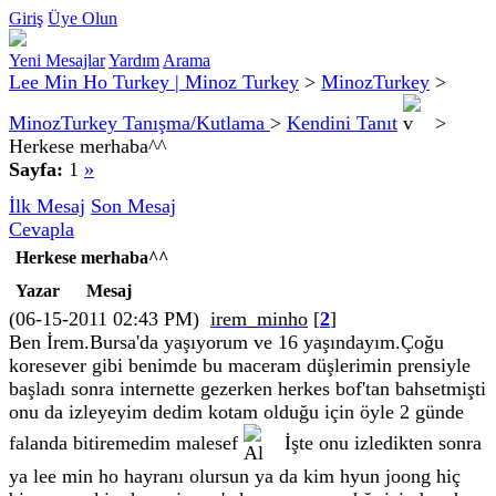
Giriş
Üye Olun
Yeni Mesajlar
Yardım
Arama
Lee Min Ho Turkey | Minoz Turkey
>
MinozTurkey
>
MinozTurkey Tanışma/Kutlama
>
Kendini Tanıt
>
Herkese merhaba^^
Sayfa:
1
»
İlk Mesaj
Son Mesaj
Cevapla
Herkese merhaba^^
Yazar
Mesaj
(06-15-2011 02:43 PM)
irem_minho
[
2
]
Ben İrem.Bursa'da yaşıyorum ve 16 yaşındayım.Çoğu
koresever gibi benimde bu maceram düşlerimin prensiyle
başladı sonra internette gezerken herkes bof'tan bahsetmişti
onu da izleyeyim dedim kotam olduğu için öyle 2 günde
falanda bitiremedim malesef
İşte onu izledikten sonra
ya lee min ho hayranı olursun ya da kim hyun joong hiç