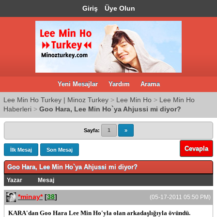
Giriş
Üye Olun
Yeni Mesajlar
Yardım
Arama
Lee Min Ho Turkey | Minoz Turkey
>
Lee Min Ho
>
Lee Min Ho
Haberleri
>
Goo Hara, Lee Min Ho`ya Ahjussi mi diyor?
Sayfa:
1
»
Cevapla
İlk Mesaj
Son Mesaj
Goo Hara, Lee Min Ho`ya Ahjussi mi diyor?
Yazar
Mesaj
*minay*
[
38
]
(05-17-2011 05:50 PM)
KARA'dan Goo Hara Lee Min Ho'yla olan arkadaşlığıyla övündü.