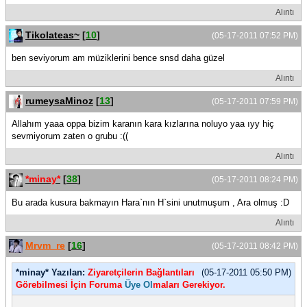
Alıntı
Tikolateas~
[
10
]
(05-17-2011 07:52 PM)
ben seviyorum am müziklerini bence snsd daha güzel
Alıntı
rumeysaMinoz
[
13
]
(05-17-2011 07:59 PM)
Allahım yaaa oppa bizim karanın kara kızlarına noluyo yaa ıyy hiç
sevmiyorum zaten o grubu :((
Alıntı
*minay*
[
38
]
(05-17-2011 08:24 PM)
Bu arada kusura bakmayın Hara`nın H`sini unutmuşum , Ara olmuş :D
Alıntı
Mrvm_re
[
16
]
(05-17-2011 08:42 PM)
*minay* Yazılan:
Ziyaretçilerin Bağlantıları
(05-17-2011 05:50 PM)
Görebilmesi İçin Foruma
Üye Ol
maları Gerekiyor.