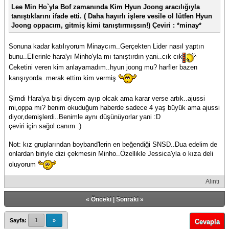
Lee Min Ho`yla Bof zamanında Kim Hyun Joong aracılığıyla
tanıştıklarını ifade etti. ( Daha hayırlı işlere vesile ol lütfen Hyun
Joong oppacım, gitmiş kimi tanıştırmışsın!) Çeviri : *minay*
Sonuna kadar katılıyorum Minaycım..Gerçekten Lider nasıl yaptın
bunu..Ellerinle hara'yı Minho'yla mı tanıştırdın yani..cık cık
Ceketini veren kim anlayamadım..hyun joong mu? harfler bazen
karışıyorda..merak ettim kim vermiş
Şimdi Hara'ya bişi diycem ayıp olcak ama karar verse artık..ajussi
mi,oppa mı? benim okuduğum haberde sadece 4 yaş büyük ama ajussi
diyor,demişlerdi..Benimle aynı düşünüyorlar yani :D
çeviri için sağol canım :)
Not: kız gruplarından boyband'lerin en beğendiği SNSD..Dua edelim de
onlardan biriyle dizi çekmesin Minho..Özellikle Jessica'yla o kıza deli
oluyorum
Alıntı
«
Önceki
|
Sonraki
»
Sayfa:
1
»
Cevapla