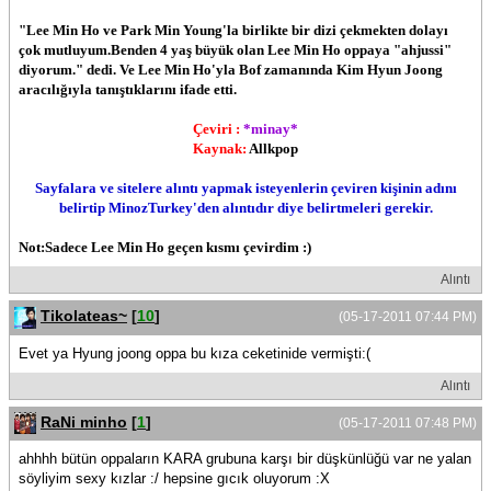
"Lee Min Ho ve Park Min Young'la birlikte bir dizi çekmekten dolayı
çok mutluyum.Benden 4 yaş büyük olan Lee Min Ho oppaya "ahjussi"
diyorum." dedi. Ve Lee Min Ho'yla Bof zamanında Kim Hyun Joong
aracılığıyla tanıştıklarını ifade etti.
Çeviri :
*minay*
Kaynak:
Allkpop
Sayfalara ve sitelere alıntı yapmak isteyenlerin çeviren kişinin adını
belirtip MinozTurkey'den alıntıdır diye belirtmeleri gerekir.
Not:Sadece Lee Min Ho geçen kısmı çevirdim :)
Alıntı
Tikolateas~
[
10
]
(05-17-2011 07:44 PM)
Evet ya Hyung joong oppa bu kıza ceketinide vermişti:(
Alıntı
RaNi minho
[
1
]
(05-17-2011 07:48 PM)
ahhhh bütün oppaların KARA grubuna karşı bir düşkünlüğü var ne yalan
söyliyim sexy kızlar :/ hepsine gıcık oluyorum :X