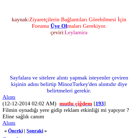
kaynak:
Ziyaretçilerin Bağlantıları Görebilmesi İçin
Foruma
Üye Ol
maları Gerekiyor.
çeviri:
Leylamira
Sayfalara ve sitelere alıntı yapmak isteyenler çeviren
kişinin adını belirtip MinozTurkey'den alıntıdır diye
belirtmeleri gerekir.
Alıntı
(12-12-2014 02:02 AM)
mutlu çiğdem
[
193
]
Filmin oynadığı yere gidip reklam etkinliği mi yapıyor ?
Eline sağlık canım
Alıntı
«
Önceki
|
Sonraki
»