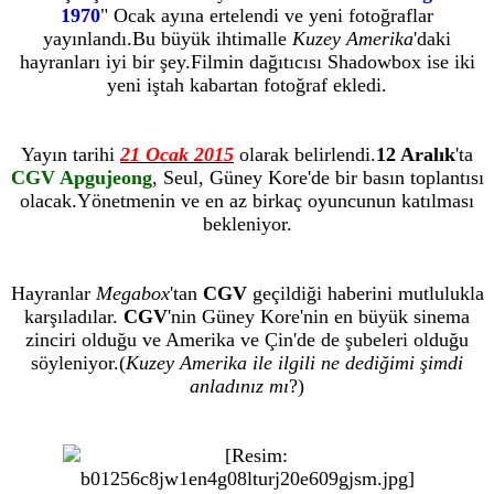
1970
" Ocak ayına ertelendi ve yeni fotoğraflar
yayınlandı.Bu büyük ihtimalle
Kuzey Amerika
'daki
hayranları iyi bir şey.Filmin dağıtıcısı Shadowbox ise iki
yeni iştah kabartan fotoğraf ekledi.
Yayın tarihi
21 Ocak 2015
olarak belirlendi.
12 Aralık
'ta
CGV Apgujeong
, Seul, Güney Kore'de bir basın toplantısı
olacak.Yönetmenin ve en az birkaç oyuncunun katılması
bekleniyor.
Hayranlar
Megabox
'tan
CGV
geçildiği haberini mutlulukla
karşıladılar.
CGV
'nin Güney Kore'nin en büyük sinema
zinciri olduğu ve Amerika ve Çin'de de şubeleri olduğu
söyleniyor.(
Kuzey Amerika ile ilgili ne dediğimi şimdi
anladınız mı
?)