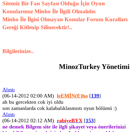
Sitemiz Bir Fan Sayfası Olduğu İçin Oyun
Konularımız Minho İle İlgili Olmalıdır.
Minho İle İlgisi Olmayan Konular Forum Kuralları
Gereği Kitlenip Silinecektir!..
Bilgilerinize..
MinozTurkey Yönetimi
Alıntı
(06-14-2012 02:00 AM)
leEMİN(E)ho
[
139
]
ah bu gercekten cok iyi oldu
son zamanlarda cok kalabalıklasmıstı oyun bölümü :)
Alıntı
(06-14-2012 02:12 AM)
rabiyeBYX
[
153
]
ne demek Bilgem site ile ilgli şikayet veya önerilerinizi