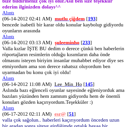
bize bildirmeniz çok iyi olur.Asıl ben size teşekkür
ederim ilginizden dolayı^^
Alıntı
(06-14-2012 02:41 AM)
mutlu çiğdem
[
193
]
bencede isabetli bir karar oldu konular kaybolup gidiyordu
oyunların arasında
Alıntı
(06-14-2012 03:13 AM)
şuleeminho
[
233
]
Valla kızlar İŞTE BU dedim o derece çünkü ben haberlerin
röportajların resimlerin olduğu kısımların daha önde
olmasını isteyen biriyim insanlar muhabbet ediyor diye ses
etmiyordum ama son derece rahatsız oluyordum ben
uyarmadan bu konu çok iyi oldu!
Alıntı
(06-14-2012 11:08 AM)
Lee_Min_Ho
[
145
]
Aslında bazı eğlenceli oyunlar sayesinde eğleniyorduk ama
bazıları yüzünden hem zamnım gidiyordu hem de önemli
konuları gözden kaçırıyordum.Teşekküler :)
Alıntı
(06-17-2012 02:11 AM)
esr@
[
51
]
valla çok sağolun.. haberleri kaçırıyordum önceden uzun
bir aradan sonra siteye girdiğimde ortalık bayaa bir