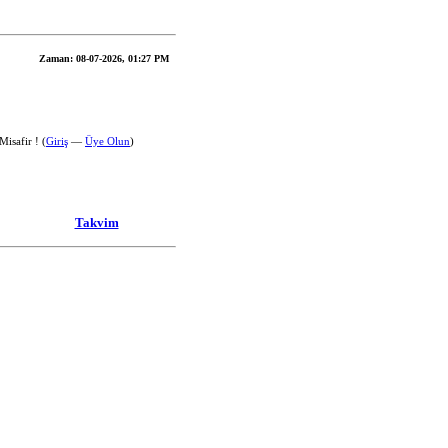
Zaman:
08-07-2026, 01:27 PM
isafir ! (
Giriş
—
Üye Olun
)
Takvim