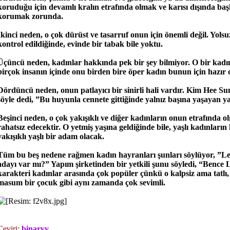
koruduğu için devamlı kralın etrafında olmak ve karısı dışında baş
korumak zorunda.
İkinci neden, o çok dürüst ve tasarruf onun için önemli değil. Yols
kontrol edildiğinde, evinde bir tabak bile yoktu.
Üçüncü neden, kadınlar hakkında pek bir şey bilmiyor. O bir kadı
birçok insanın içinde onu birden bire öper kadın bunun için hazır 
Dördüncü neden, onun patlayıcı bir sinirli hali vardır. Kim Hee Sun
söyle dedi, ”Bu huyunla cennete gittiğinde yalnız başına yaşayan ya
Beşinci neden, o çok yakışıklı ve diğer kadınların onun etrafında ol
rahatsız edecektir. O yetmiş yaşına geldiğinde bile, yaşlı kadınların
yakışıklı yaşlı bir adam olacak.
Tüm bu beş nedene rağmen kadın hayranları şunları söylüyor, ”Lee
adayı var mı?” Yapım şirketinden bir yetkili şunu söyledi, “Bence
karakteri kadınlar arasında çok popüler çünkü o kalpsiz ama tatlı
masum bir çocuk gibi aynı zamanda çok sevimli.
Çeviri:
binaryy