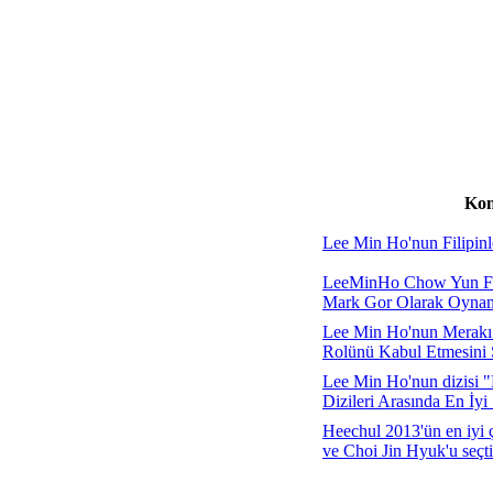
Kon
Lee Min Ho'nun Filipinle
LeeMinHo Chow Yun Fa
Mark Gor Olarak Oynam
Lee Min Ho'nun Merakı
Rolünü Kabul Etmesini 
Lee Min Ho'nun dizisi "
Dizileri Arasında En İyi 
Heechul 2013'ün en iyi 
ve Choi Jin Hyuk'u seçti