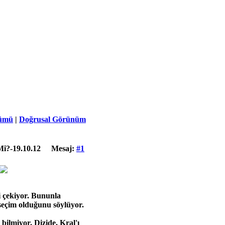
ümü
|
Doğrusal Görünüm
Mi?-19.10.12
Mesaj:
#1
i çekiyor. Bununla
r seçim olduğunu söylüyor.
bilmiyor. Dizide, Kral'ı