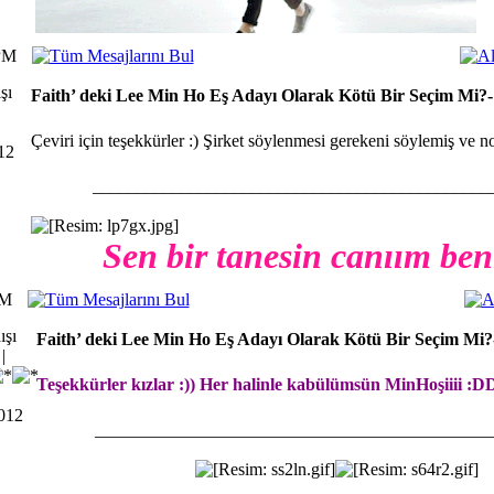
PM
Faith’ deki Lee Min Ho Eş Adayı Olarak Kötü Bir Seçim Mi?-
Çeviri için teşekkürler :) Şirket söylenmesi gerekeni söylemiş ve 
012
_____________________________________________
Sen bir tanesin canıım be
PM
Faith’ deki Lee Min Ho Eş Adayı Olarak Kötü Bir Seçim Mi?
|
Teşekkürler kızlar :)) Her halinle kabülümsün MinHoşiiii :
2012
_____________________________________________