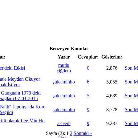
Benzeyen Konular
u:
Yazar
Cevaplar:
Gösterim:
mutlu
r'deki Etkisi
0
2,876
Son M
çiğdem
t'e Meydan Okuyor
şuleeminho
6
5,055
Son M
ak İstiyor
 Gangnam 1970 deki
şuleeminho
5
4,689
Son M
Sağladı 07-01-2015
Faith" Japonya'da Kore
şuleeminho
9
8,728
Son M
Seçildi
çifti olarak Lee Min Ho
asleem
9
9,237
Son M
Sayfa (2):
1
2
Sonraki »