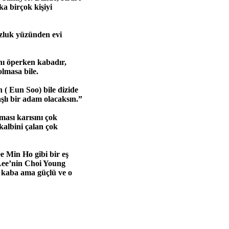
ka birçok kişiyi
uzluk yüzünden evi
nı öperken kabadır,
olmasa bile.
 ( Eun Soo) bile dizide
şlı bir adam olacaksın.”
ması karısını çok
 kalbini çalan çok
 Min Ho gibi bir eş
 Lee’nin Choi Young
, kaba ama güçlü ve o