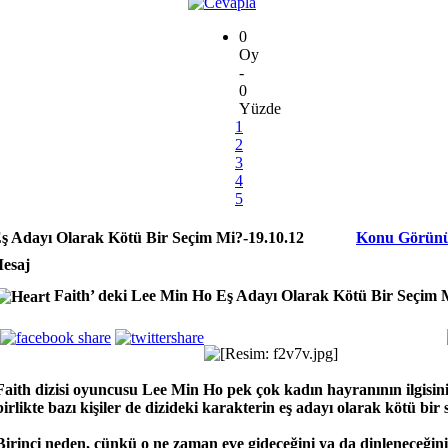
0
Oy
-
0
Yüzde
1
2
3
4
5
Eş Adayı Olarak Kötü Bir Seçim Mi?-19.10.12
Konu Görün
esaj
Faith’ deki Lee Min Ho Eş Adayı Olarak Kötü Bir Seçim 
Faith dizisi oyuncusu Lee Min Ho pek çok kadın hayranının ilgisin
birlikte bazı kişiler de dizideki karakterin eş adayı olarak kötü bi
Birinci neden, çünkü o ne zaman eve gideceğini ya da dinleneceğini 