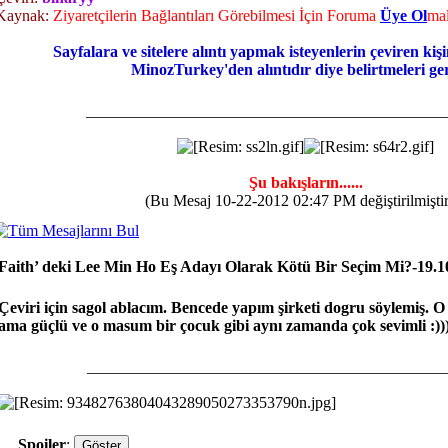
Kaynak:
Ziyaretçilerin Bağlantıları Görebilmesi İçin Foruma
Üye Ol
mal
Sayfalara ve sitelere alıntı yapmak isteyenlerin çeviren kişi
MinozTurkey'den alıntıdır diye belirtmeleri ger
_____________________________________________
Şu bakışların......
(Bu Mesaj 10-22-2012 02:47 PM değiştirilmiştir
Faith’ deki Lee Min Ho Eş Adayı Olarak Kötü Bir Seçim Mi?-19.1
Çeviri için sagol ablacım. Bencede yapım şirketi dogru söylemiş. O 
ama güçlü ve o masum bir çocuk gibi aynı zamanda çok sevimli :))
_____________________________________________
Spoiler
: