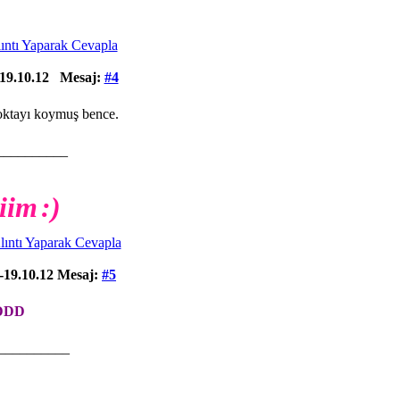
19.10.12
Mesaj:
#4
noktayı koymuş bence.
__________
niim
:)
-19.10.12
Mesaj:
#5
DDDD
__________