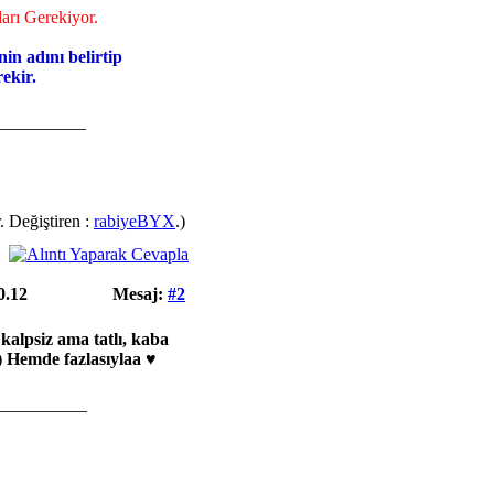
arı Gerekiyor.
nin adını belirtip
ekir.
__________
. Değiştiren :
rabiyeBYX
.)
0.12
Mesaj:
#2
kalpsiz ama tatlı, kaba
) Hemde fazlasıylaa
♥
__________