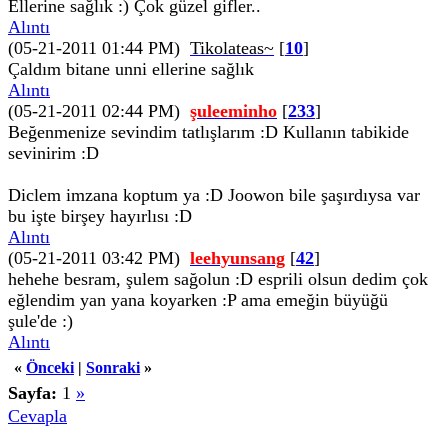
Ellerine sağlık :) Çok güzel gifler..
Alıntı
(05-21-2011 01:44 PM)
Tikolateas~
[
10
]
Çaldım bitane unni ellerine sağlık
Alıntı
(05-21-2011 02:44 PM)
şuleeminho
[
233
]
Beğenmenize sevindim tatlışlarım :D Kullanın tabikide
sevinirim :D
Diclem imzana koptum ya :D Joowon bile şaşırdıysa var
bu işte birşey hayırlısı :D
Alıntı
(05-21-2011 03:42 PM)
leehyunsang
[
42
]
hehehe besram, şulem sağolun :D esprili olsun dedim çok
eğlendim yan yana koyarken :P ama emeğin büyüğü
şule'de :)
Alıntı
«
Önceki
|
Sonraki
»
Sayfa:
1
»
Cevapla