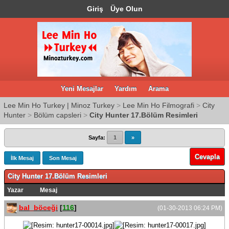
Giriş
Üye Olun
Yeni Mesajlar
Yardım
Arama
Lee Min Ho Turkey | Minoz Turkey
>
Lee Min Ho Filmografi
>
City
Hunter
>
Bölüm capsleri
>
City Hunter 17.Bölüm Resimleri
Sayfa:
1
»
Cevapla
İlk Mesaj
Son Mesaj
City Hunter 17.Bölüm Resimleri
Yazar
Mesaj
bal_böceği
[
116
]
(01-30-2013 06:24 PM)