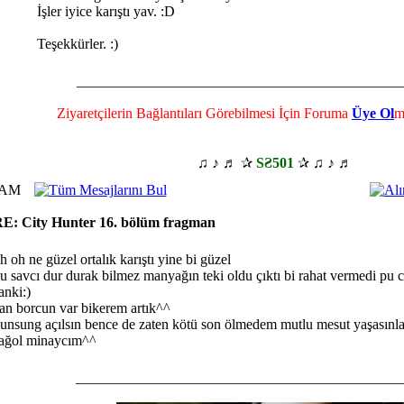
İşler iyice karıştı yav. :D
Teşekkürler. :)
_____________________________________________
Ziyaretçilerin Bağlantıları Görebilmesi İçin Foruma
Üye Ol
m
♫ ♪ ♬ ✰
SƧ501
✰ ♫ ♪ ♬
9 AM
E: City Hunter 16. bölüm fragman
h oh ne güzel ortalık karıştı yine bi güzel
u savcı dur durak bilmez manyağın teki oldu çıktı bi rahat vermedi pu
anki:)
an borcun var bikerem artık^^
unsung açılsın bence de zaten kötü son ölmedem mutlu mesut yaşasınla
ağol minaycım^^
_____________________________________________