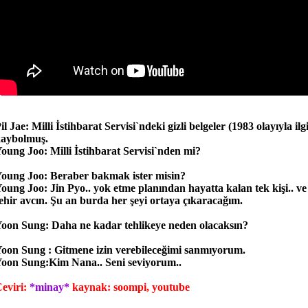
il Jae: Milli İstihbarat Servisi`ndeki gizli belgeler (1983 olayıyla il
aybolmuş.
oung Joo: Milli İstihbarat Servisi`nden mi?
oung Joo: Beraber bakmak ister misin?
oung Joo: Jin Pyo.. yok etme planından hayatta kalan tek kişi.. v
ehir avcın. Şu an burda her şeyi ortaya çıkaracağım.
oon Sung: Daha ne kadar tehlikeye neden olacaksın?
oon Sung : Gitmene izin verebileceğimi sanmıyorum.
oon Sung:Kim Nana.. Seni seviyorum..
eviri:
*minay*
kaynak: soompi, youtube