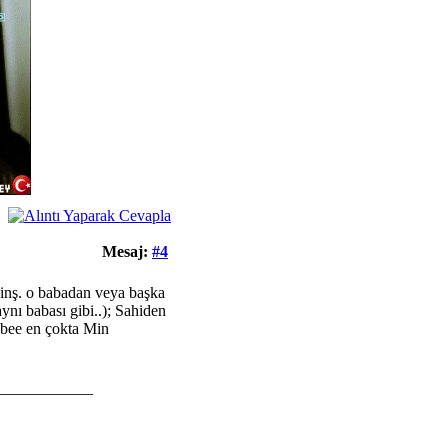
Mesaj:
#4
 inş. o babadan veya başka
aynı babası gibi..); Sahiden
 bee en çokta Min
____________