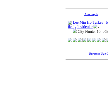
Ana Sayfa
Lee Min Ho Turkey | 
ile ilgili videolar
City Hunter 16. bö
Ücretsiz Üye 