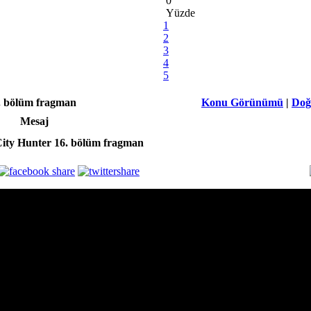
0
Yüzde
1
2
3
4
5
. bölüm fragman
Konu Görünümü
|
Doğ
Mesaj
ity Hunter 16. bölüm fragman