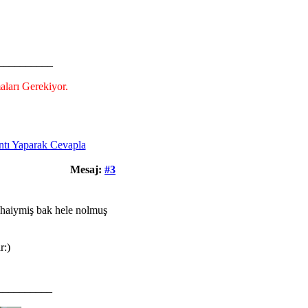
__________
aları Gerekiyor.
Mesaj:
#3
 chaiymiş bak hele nolmuş
r:)
__________