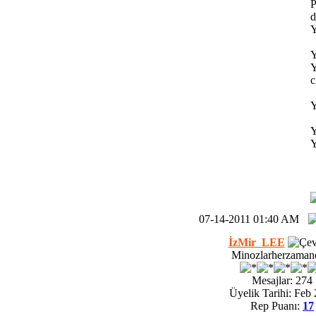
P
d
Y
Y
Y
c
Y
Y
Y
07-14-2011 01:40 AM
İzMir_LEE
Minozlarherzaman
Mesajlar: 274
Üyelik Tarihi: Feb
Rep Puanı:
17