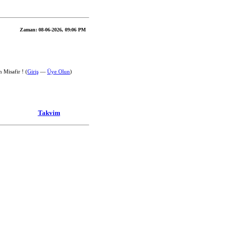
Zaman:
08-06-2026, 09:06 PM
 Misafir ! (
Giriş
—
Üye Olun
)
Takvim