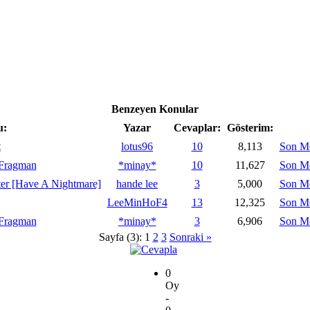
Benzeyen Konular
u:
Yazar
Cevaplar:
Gösterim:
t
lotus96
10
8,113
Son M
 Fragman
*minay*
10
11,627
Son M
er [Have A Nightmare]
hande lee
3
5,000
Son M
LeeMinHoF4
13
12,325
Son M
 Fragman
*minay*
3
6,906
Son M
Sayfa (3):
1
2
3
Sonraki »
0
Oy
-