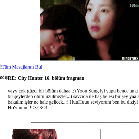
RE: City Hunter 16. bölüm fragman
vayy çok güzel bir bölüm dahaa..;) Yoon Sung iyi yaptı bence ama
bir şeylerden ötürü üzülmezler..:) savcıda ne baş belesı bir şey yaa 
bakalım işler ne hale gelicek..:) HuuHuuu seviyorum ben bu diziyi
Ho'yuuuu..!<3<3<3
___________________________________________