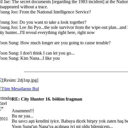
il Jae: The secret documents [regarding the 1983 incident] at the Nation
isappeared without a trace.
oung Joo: From the National Intelligence Service?
oung Joo: Do you want to take a look together?
oung Joo: Lee Jin Pyo...the sole survivor from the wipe-out plan...and
ity hunter...I'll reveal everything right here, right now
oon Sung: How much longer are you going to cause trouble?
oon Sung: I don't think I can let you go...
oon Sung: Kim Nana...I like you
_____________________________________________
RE: City Hunter 16. bölüm fragman
özel
Anammm!!!
Bu ne yaa...
 2011
Bu savcı aştı kendini iyice. Babaya dicek birşey yok zaten baş be
Yoon Sung'un Nana'ya açılması iyi mi oldu bilemicem...