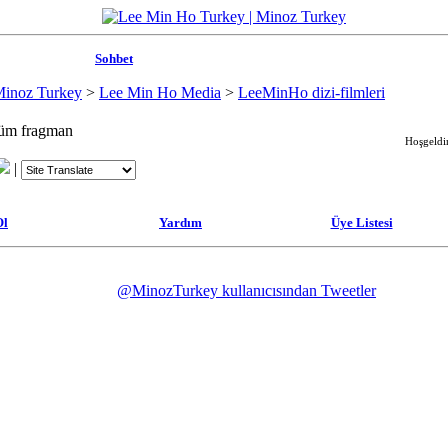
Sohbet
Minoz Turkey
>
Lee Min Ho Media
>
LeeMinHo dizi-filmleri
lüm fragman
Hoşgeldin
|
Ol
Yardım
Üye Listesi
@MinozTurkey kullanıcısından Tweetler