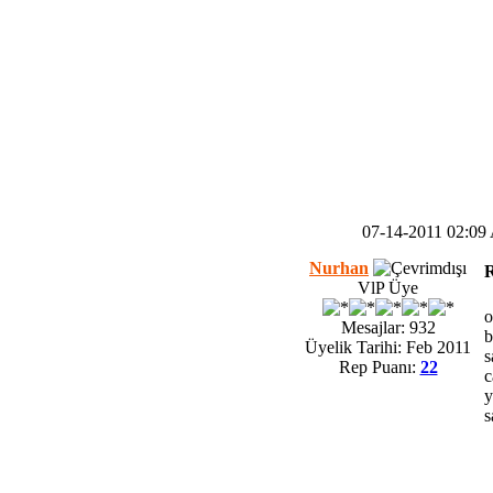
07-14-2011 02:0
Nurhan
R
VlP Üye
o
Mesajlar: 932
b
Üyelik Tarihi: Feb 2011
s
Rep Puanı:
22
c
y
s