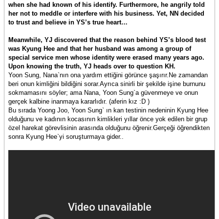
when she had known of his identify. Furthermore, he angrily told
her not to meddle or interfere with his business. Yet, NN decided
to trust and believe in YS’s true heart…
Meanwhile, YJ discovered that the reason behind YS’s blood test
was Kyung Hee and that her husband was among a group of
special service men whose identity were erased many years ago.
Upon knowing the truth, YJ heads over to question KH.
Yoon Sung, Nana`nın ona yardım ettiğini görünce şaşırır.Ne zamandan
beri onun kimliğini bildiğini sorar.Ayrıca sinirli bir şekilde işine burnunu
sokmamasını söyler; ama Nana, Yoon Sung`a güvenmeye ve onun
gerçek kalbine inanmaya kararlıdır. (aferin kız :D )
Bu sırada Yoong Joo, Yoon Sung` ın kan testinin nedeninin Kyung Hee
olduğunu ve kadının kocasının kimlikleri yıllar önce yok edilen bir grup
özel harekat görevlisinin arasında olduğunu öğrenir.Gerçeği öğrendikten
sonra Kyung Hee`yi soruşturmaya gider..