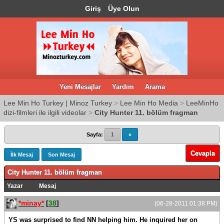
Giriş
Üye Olun
Yeni Mesajlar
Yardım
Arama
Lee Min Ho Turkey | Minoz Turkey
>
Lee Min Ho Media
>
LeeMinHo
dizi-filmleri ile ilgili videolar
>
City Hunter 11. bölüm fragman
Sayfa:
1
»
Cevapla
İlk Mesaj
Son Mesaj
City Hunter 11. bölüm fragman
Yazar
Mesaj
*minay*
[
38
]
(06-28-2011 01:38 PM)
YS was surprised to find NN helping him. He inquired her on