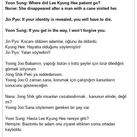
Yoon Sung: Where did Lee Kyung Hee patient go?
Nurse: She disappeared after a man with a cane visited her.
Jin Pyo: If your identity is revealed, you will have to die.
Yoon Sung: If you get in the way, I won’t forgive you.
Jin Pyo: Kocanı öldüren adamlar, oğlunu da öldürdü.
Kyung Hee: Hayatta olduğunu söylemiştin!
Jin Pyo: Yalan söyledim!!
Yoong Joo:Babamın, yaptığı bütün o kötü şeyler için özür dilediğini
görmek istiyorum.
Jong Shik:Peki ya reddedersem..
Yoong Joo:O zaman sana, korumak için çalıştığım kanunların
sonucunu göstereceğim.
Nana: Jong Shik gibi insanları cezalandırmak.. kanunun elinde, değil
mi?
Yoong Joo:Sana söylemem gereken bir şey var.
Yoon Sung: Hasta Lee Kyung Hee nereye gitti?
Hemşire: Bastonlu bir adam onu ziyaret ettikten sonra ortadan
kayboldu.