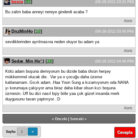
besra
[
85
]
(06-28-2011 03:31 PM)
Bu zalim baba anneyi nereye ginderdi acaba ?
Alıntı
DnzMinHo
[
10
]
(06-28-2011 03:45 PM)
sevdiklerinden ayrılmasına neden oluyor bu adam ya
Alıntı
Sedæ_Min Ho':)
[
28
]
(06-28-2011 04:48 PM)
Kötü adam boşuna demiyorum bu dizide baba ölsün herşey
mükkemmel olucak die.. Var ya o çocuğu daha üzerse
katlanamam..Gıcık adam..Haa Yoon Sung a kızamıyorum oda NANA
yı korumaya çalışıyor ama biraz daha kibar olsun kızı boşuna
üzmesin..Uff bu dizi nasıl bşiy böle yaa çok güzel insanda merk
duygusunu tavan yaptırıyor..:D
Alıntı
«
Önceki
|
Sonraki
»
Sayfa:
1
»
Cevapla