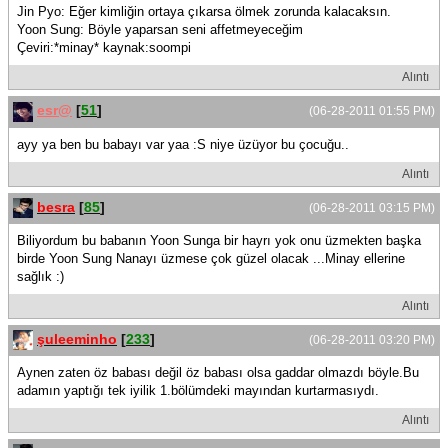
Jin Pyo: Eğer kimliğin ortaya çıkarsa ölmek zorunda kalacaksın.
Yoon Sung: Böyle yaparsan seni affetmeyeceğim
Çeviri:*minay* kaynak:soompi
Alıntı
esr@
[
51
]
(06-28-2011 01:55 PM)
ayy ya ben bu babayı var yaa :S niye üzüyor bu çocuğu..
Alıntı
besra
[
85
]
(06-28-2011 03:15 PM)
Biliyordum bu babanın Yoon Sunga bir hayrı yok onu üzmekten başka
birde Yoon Sung Nanayı üzmese çok güzel olacak ...Minay ellerine
sağlık :)
Alıntı
şuleeminho
[
233
]
(06-28-2011 03:20 PM)
Aynen zaten öz babası değil öz babası olsa gaddar olmazdı böyle.Bu
adamın yaptığı tek iyilik 1.bölümdeki mayından kurtarmasıydı.
Alıntı