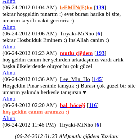
Alıntı
(06-24-2012 01:04 AM)
leEMİN(E)ho
[
139
]
tekrar hoşgeldin pınarım :) evet burası harika bi site,
umarım keyifli vakit geciririz :)
Alıntı
(06-24-2012 01:06 AM)
Tiryaki-MiNho
[
6
]
tekrar Hosbulduk Eminem :) Ins'Allah canim :)
Alıntı
(06-24-2012 01:23 AM)
mutlu çiğdem
[
193
]
hoş geldin canım her şehirden arkadaşımız vardı artık
başka ülkelerdende oluyor bu çok güzel
Alıntı
(06-24-2012 01:36 AM)
Lee_Min_Ho
[
145
]
Hoşgeldin Pınar seninle tanıştık :) Burası çok güzel bir site
umarım yakında herkesle tanışırsın ♥
Alıntı
(06-24-2012 02:20 AM)
bal_böceği
[
116
]
hoş geldin canım aramıza :)
Alıntı
(06-24-2012 11:46 PM)
Tiryaki-MiNho
[
6
]
(06-24-2012 01:23 AM)
mutlu çiğdem Yazılan: