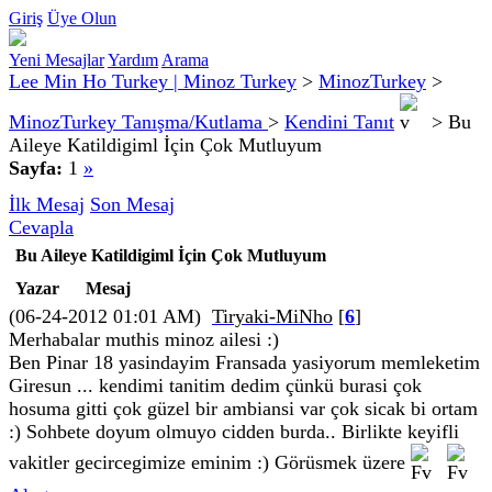
Giriş
Üye Olun
Yeni Mesajlar
Yardım
Arama
Lee Min Ho Turkey | Minoz Turkey
>
MinozTurkey
>
MinozTurkey Tanışma/Kutlama
>
Kendini Tanıt
>
Bu
Aileye Katildigiml İçin Çok Mutluyum
Sayfa:
1
»
İlk Mesaj
Son Mesaj
Cevapla
Bu Aileye Katildigiml İçin Çok Mutluyum
Yazar
Mesaj
(06-24-2012 01:01 AM)
Tiryaki-MiNho
[
6
]
Merhabalar muthis minoz ailesi :)
Ben Pinar 18 yasindayim Fransada yasiyorum memleketim
Giresun ... kendimi tanitim dedim çünkü burasi çok
hosuma gitti çok güzel bir ambiansi var çok sicak bi ortam
:) Sohbete doyum olmuyo cidden burda.. Birlikte keyifli
vakitler gecircegimize eminim :) Görüsmek üzere