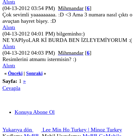
Alıntı
(04-13-2012 03:54 PM)
Mihmandar
[
6
]
Çok sevimli yaaaaaaaaa. :D <3 Ama 3 numara nasıl çıktı o
avuçtan hayret bişey. :D
Alıntı
(04-13-2012 04:01 PM)
bilgeminho:)
NE YAPIyoLAR Kİ BURDA BEN İZLEYEMİYORUM :(
Alıntı
(04-13-2012 04:03 PM)
Mihmandar
[
6
]
Resimlerini atmamı istermisin? :)
Alıntı
«
Önceki
|
Sonraki
»
Sayfa:
1
»
Cevapla
Konuya Abone Ol
Yukarıya dön
Lee Min Ho Turkey | Minoz Turkey