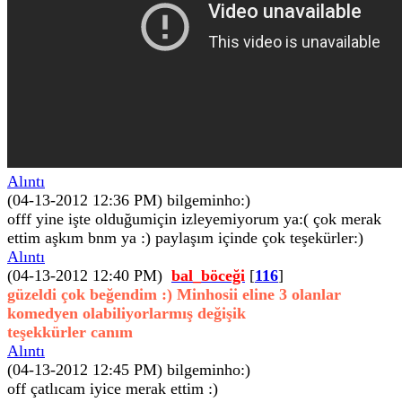
Alıntı
(04-13-2012 12:36 PM)
bilgeminho:)
offf yine işte olduğumiçin izleyemiyorum ya:( çok merak
ettim aşkım bnm ya :) paylaşım içinde çok teşekürler:)
Alıntı
(04-13-2012 12:40 PM)
bal_böceği
[
116
]
güzeldi çok beğendim :) Minhosii eline 3 olanlar
komedyen olabiliyorlarmış değişik
teşekkürler canım
Alıntı
(04-13-2012 12:45 PM)
bilgeminho:)
off çatlıcam iyice merak ettim :)