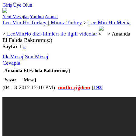
Giriş
Üye Olun
Yeni Mesajlar
Yardım
Arama
Lee Min Ho Turkey | Minoz Turkey
>
Lee Min Ho Media
>
LeeMinHo dizi-filmleri ile ilgili videolar
>
Amanda
El Falıda Baktırırmış:)
Sayfa:
1
»
İlk Mesaj
Son Mesaj
Cevapla
Amanda El Falıda Baktırırmış:)
Yazar
Mesaj
(04-13-2012 12:10 PM)
mutlu çiğdem
[
193
]