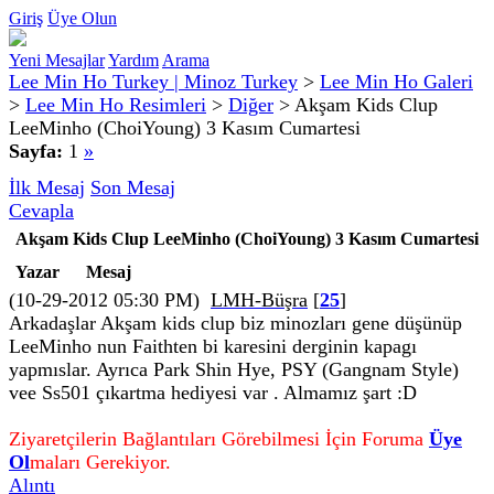
Giriş
Üye Olun
Yeni Mesajlar
Yardım
Arama
Lee Min Ho Turkey | Minoz Turkey
>
Lee Min Ho Galeri
>
Lee Min Ho Resimleri
>
Diğer
>
Akşam Kids Clup
LeeMinho (ChoiYoung) 3 Kasım Cumartesi
Sayfa:
1
»
İlk Mesaj
Son Mesaj
Cevapla
Akşam Kids Clup LeeMinho (ChoiYoung) 3 Kasım Cumartesi
Yazar
Mesaj
(10-29-2012 05:30 PM)
LMH-Büşra
[
25
]
Arkadaşlar Akşam kids clup biz minozları gene düşünüp
LeeMinho nun Faithten bi karesini derginin kapagı
yapmıslar. Ayrıca Park Shin Hye, PSY (Gangnam Style)
vee Ss501 çıkartma hediyesi var . Almamız şart :D
Ziyaretçilerin Bağlantıları Görebilmesi İçin Foruma
Üye
Ol
maları Gerekiyor.
Alıntı