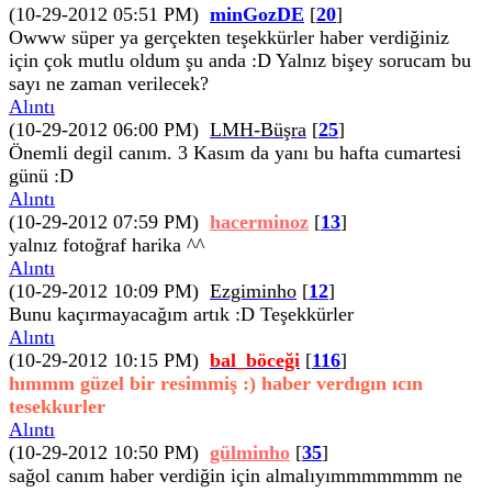
(10-29-2012 05:51 PM)
minGozDE
[
20
]
Owww süper ya gerçekten teşekkürler haber verdiğiniz
için çok mutlu oldum şu anda :D Yalnız bişey sorucam bu
sayı ne zaman verilecek?
Alıntı
(10-29-2012 06:00 PM)
LMH-Büşra
[
25
]
Önemli degil canım. 3 Kasım da yanı bu hafta cumartesi
günü :D
Alıntı
(10-29-2012 07:59 PM)
hacerminoz
[
13
]
yalnız fotoğraf harika ^^
Alıntı
(10-29-2012 10:09 PM)
Ezgiminho
[
12
]
Bunu kaçırmayacağım artık :D Teşekkürler
Alıntı
(10-29-2012 10:15 PM)
bal_böceği
[
116
]
hımmm güzel bir resimmiş :) haber verdıgın ıcın
tesekkurler
Alıntı
(10-29-2012 10:50 PM)
gülminho
[
35
]
sağol canım haber verdiğin için almalıyımmmmmmm ne