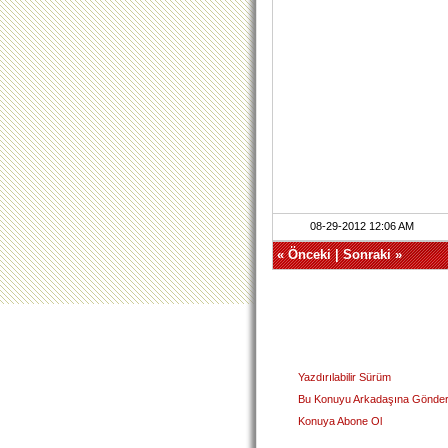
08-29-2012 12:06 AM
«
Önceki
|
Sonraki
»
Yazdırılabilir Sürüm
Bu Konuyu Arkadaşına Gönde
Konuya Abone Ol