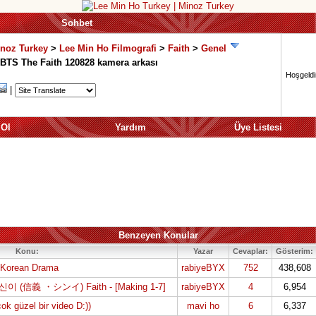
Sohbet
inoz Turkey
>
Lee Min Ho Filmografi
>
Faith
>
Genel
TS The Faith 120828 kamera arkası
Hoşgeldin
|
 Ol
Yardım
Üye Listesi
Benzeyen Konular
Konu:
Yazar
Cevaplar:
Gösterim:
) Korean Drama
rabiyeBYX
752
438,608
 신이 (信義 ・シンイ) Faith - [Making 1-7]
rabiyeBYX
4
6,954
ok güzel bir video D:))
mavi ho
6
6,337