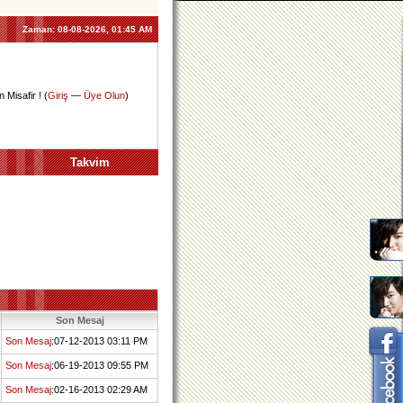
Zaman:
08-08-2026, 01:45 AM
 Misafir ! (
Giriş
—
Üye Olun
)
Takvim
Son Mesaj
Son Mesaj
:07-12-2013 03:11 PM
Son Mesaj
:06-19-2013 09:55 PM
Son Mesaj
:02-16-2013 02:29 AM