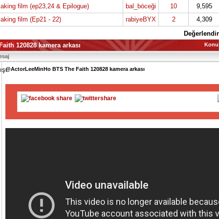
aking film (ep23,24 & Epilogue)
bal_böceği
10
9,595
aking film (Ep21 - 22)
rabiyeBYX
2
4,309
Değerlendir
aith 120828 kamera arkası
Konu
esaj
@ActorLeeMinHo BTS The Faith 120828 kamera arkası