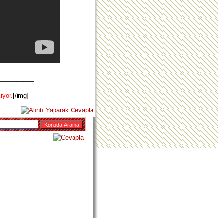
__________
iyor.
[/img]