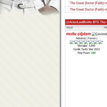
The Great Doctor (Faith) m
The Great Doctor (Faith) m
@ActorLeeMinHo BTS The F
Yazar
M
mutlu çiğdem
Adminoz | Forum |
Mesajlar: 4,800
Üyelik Tarihi: Mar 2012
Rep Puanı:
193