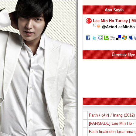
Ana Sayfa
Lee Min Ho Turkey | M
@ActorLeeMinHo B
Ücretsiz Üye
Faith / 신의 / İnanç (2012
[FANMADE] Lee Min Ho -
Faith finalinden kısa ama ç