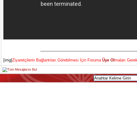
_____________________________________________
[img]
Ziyaretçilerin Bağlantıları Görebilmesi İçin Foruma
Üye Ol
maları Gerek
r