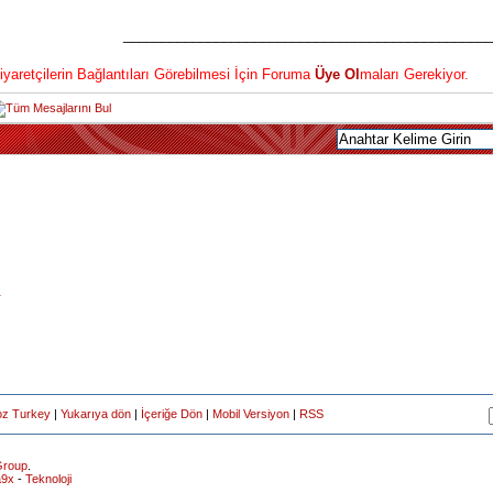
________________________________________________
iyaretçilerin Bağlantıları Görebilmesi İçin Foruma
Üye Ol
maları Gerekiyor.
r
oz Turkey
|
Yukarıya dön
|
İçeriğe Dön
|
Mobil Versiyon
|
RSS
roup
.
a9x
-
Teknoloji