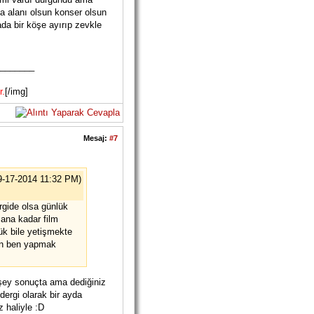
a alanı olsun konser olsun
da bir köşe ayırıp zevkle
_______
r.
[/img]
Mesaj:
#7
9-17-2014 11:32 PM)
rgide olsa günlük
ana kadar film
ük bile yetişmekte
dan ben yapmak
 şey sonuçta ama dediğiniz
dergi olarak bir ayda
 haliyle :D