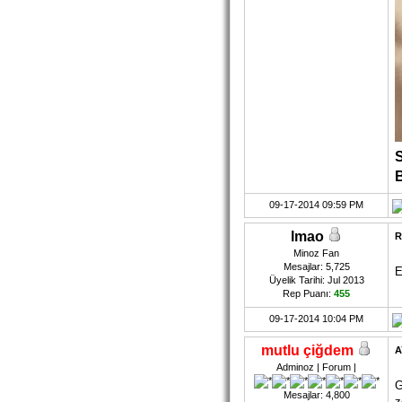
B
09-17-2014 09:59 PM
lmao
R
Minoz Fan
Mesajlar: 5,725
E
Üyelik Tarihi: Jul 2013
Rep Puanı:
455
09-17-2014 10:04 PM
mutlu çiğdem
A
Adminoz | Forum |
G
Mesajlar: 4,800
z