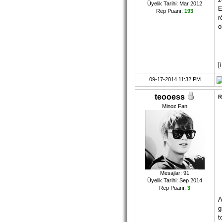
Üyelik Tarihi: Mar 2012
E
Rep Puanı:
193
r
o
[
09-17-2014 11:32 PM
teooess
R
Minoz Fan
Mesajlar: 91
Üyelik Tarihi: Sep 2014
Rep Puanı:
3
A
g
t