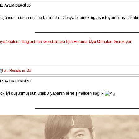
E: AYLIK DERGİ :D
üşündüm dusunmesine tatlım da :D baya bi emek uğraş isteyen bir iş bakalım
________________________________________________
iyaretçilerin Bağlantıları Görebilmesi İçin Foruma
Üye Ol
maları Gerekiyor.
E: AYLIK DERGİ :D
ok iyi düşünmüşsün unni:D yapanın eline şimdiden sağlık
________________________________________________