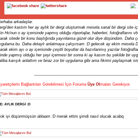
erhaba arkadaşlar.
ergi'den kastım her ay aylık bir dergi oluşturmak mesela sanal bir dergi site 
in Ho'nun o ay içerisinde yapmış olduğu röportajlar, haberleri, fotoğraflarını vb 
larak sitede bir konu başlığında yayınlansa güzel olur diye düşündüm. Daha ç
ygulama bu. Daha detaylı anlatmaya çalışırsam :D gelecek ay ekim mesela D
larak ekim ayı o ay içerisinde çeşitli boyutlar da hazırlanmış yazılar fotoğraf
çinde yapmış olduğu her şeyi içermesi bir sonra ki ay kasım bu şekilde bir
aliba karışık anlattım ve biraz zor bir uygulama gibi ama fikrimi paylaşmak is
________________________________________________
iyaretçilerin Bağlantıları Görebilmesi İçin Foruma
Üye Ol
maları Gerekiyor.
E: AYLIK DERGİ :D
ok iyi düşünmüşsün ablaam :D merak ettim şimdi nasıl olucak acabq