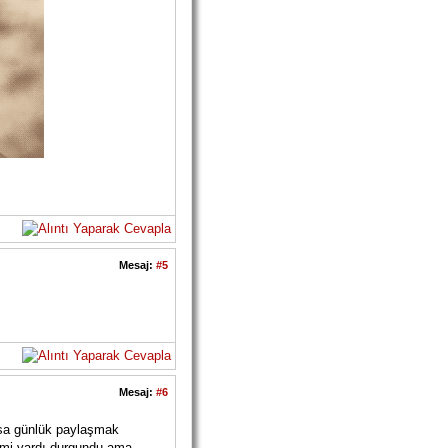
Mesaj:
#5
Mesaj:
#6
lsa günlük paylaşmak
imi vardı durgundu ama