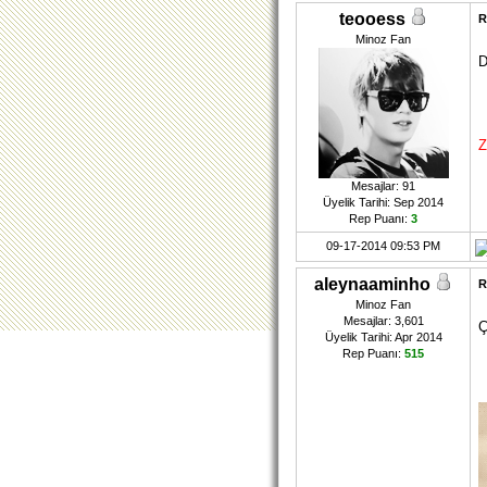
teooess
R
Minoz Fan
D
Z
Mesajlar: 91
Üyelik Tarihi: Sep 2014
Rep Puanı:
3
09-17-2014 09:53 PM
aleynaaminho
R
Minoz Fan
Mesajlar: 3,601
Ç
Üyelik Tarihi: Apr 2014
Rep Puanı:
515