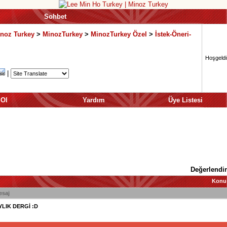
Sohbet
inoz Turkey
>
MinozTurkey
>
MinozTurkey Özel
>
İstek-Öneri-
Hoşgeldin
|
 Ol
Yardım
Üye Listesi
Değerlendir
Konu
esaj
YLIK DERGİ :D