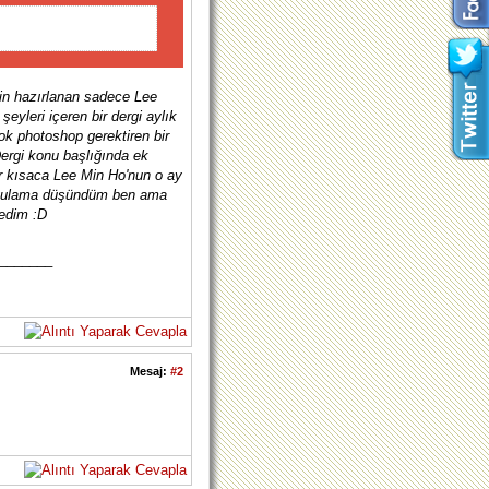
için hazırlanan sadece Lee
şeyleri içeren bir dergi aylık
ok photoshop gerektiren bir
ergi konu başlığında ek
lar kısaca Lee Min Ho'nun o ay
 uygulama düşündüm ben ama
tedim :D
_______
Mesaj:
#2