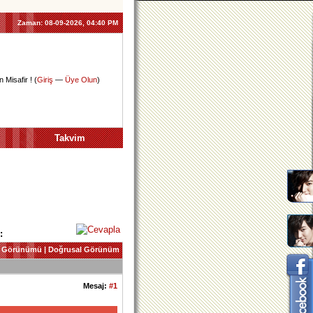
Zaman:
08-09-2026, 04:40 PM
 Misafir ! (
Giriş
—
Üye Olun
)
Takvim
:
 Görünümü
|
Doğrusal Görünüm
Mesaj:
#1