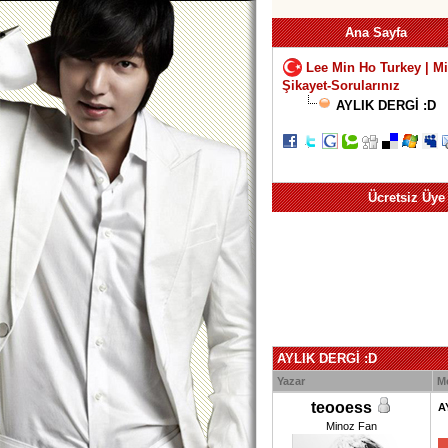
Ana Sayfa
Lee Min Ho Turkey | M
Şikayet-Sorularınız
AYLIK DERGİ :D
Ücretsiz Üye
AYLIK DERGİ :D
Yazar
M
teooess
A
Minoz Fan