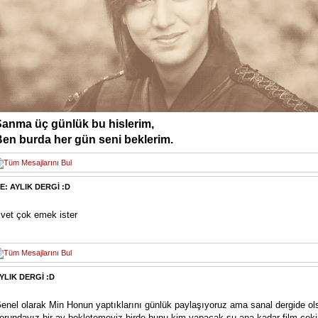
Sanma üç günlük bu hislerim,
en burda her gün seni beklerim.
E: AYLIK DERGİ :D
vet çok emek ister
YLIK DERGİ :D
enel olarak Min Honun yaptıklarını günlük paylaşıyoruz ama sanal dergide o
orundayız bir ay bekletemeyiz birde bunu kim yapacak şu ana kadar film çek