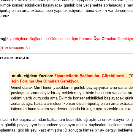
kimde konser etkinlikleri başlayacak günlük bile yetişmekte zorlanacağız hav
öportaj olsun ama extradan ben yapmak istiyorum buna vaktim var dersen ona
kuruz
________________________________________________
img]
Ziyaretçilerin Bağlantıları Görebilmesi İçin Foruma
Üye Ol
maları Gerekiyo
E: AYLIK DERGİ :D
mutlu çiğdem Yazılan:
Ziyaretçilerin Bağlantıları Görebilmesi
(0
İçin Foruma
Üye Ol
maları Gerekiyor.
Genel olarak Min Honun yaptıklarını günlük paylaşıyoruz ama sanal de
paylaşmak zorundayız bir ay bekletemeyiz birde bunu kim yapacak şu 
çekimi vardı durgundu ama Ekimde konser etkinlikleri başlayacak günl
zorlanacağız hava alanı olsun konser olsun röportaj olsun ama extra
istiyorum buna vaktim var dersen onada bir köşe ayırıp zevkle okuruz
nladım tek başına altından kalkamam kesinlikle uğraştırıcı emek isteyen bir
ibi günlük paylaşılıyor ben sadece yine aynı günlük paylaşılan bilgilerin sanal 
oplanması gibi bir şeyi kast etmiştim :D sonuçta kimse bir ay dergiyi beklemez