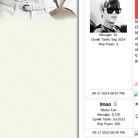
M
D
M
Mesajlar: 91
o
Üyelik Tarihi: Sep 2014
u
Rep Puanı:
3
o
i
g
Z
09-17-2014 08:57 PM
lmao
R
Minoz Fan
Mesajlar: 5,725
Ç
Üyelik Tarihi: Jul 2013
Rep Puanı:
455
09-17-2014 09:35 PM