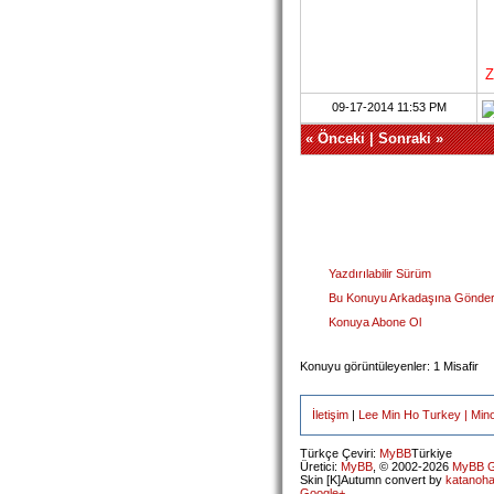
Z
09-17-2014 11:53 PM
«
Önceki
|
Sonraki
»
Yazdırılabilir Sürüm
Bu Konuyu Arkadaşına Gönde
Konuya Abone Ol
Konuyu görüntüleyenler: 1 Misafir
İletişim
|
Lee Min Ho Turkey | Min
Türkçe Çeviri:
MyBB
Türkiye
Üretici:
MyBB
, © 2002-2026
MyBB G
Skin [K]Autumn convert by
katanoh
Google+