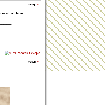
Mesaj:
#3
 nasıl hal olacak :D
_______
Mesaj:
#4
_______