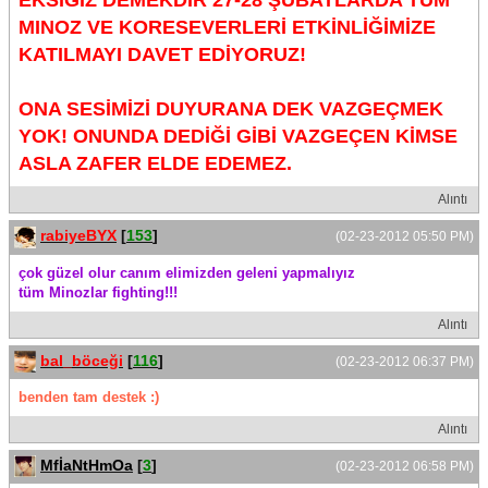
EKSİĞİZ DEMEKDİR 27-28 ŞUBATLARDA TÜM
MINOZ VE KORESEVERLERİ ETKİNLİĞİMİZE
KATILMAYI DAVET EDİYORUZ!
ONA SESİMİZİ DUYURANA DEK VAZGEÇMEK
YOK! ONUNDA DEDİĞİ GİBİ VAZGEÇEN KİMSE
ASLA ZAFER ELDE EDEMEZ.
Alıntı
rabiyeBYX
[
153
]
(02-23-2012 05:50 PM)
çok güzel olur canım elimizden geleni yapmalıyız
tüm Minozlar fighting!!!
Alıntı
bal_böceği
[
116
]
(02-23-2012 06:37 PM)
benden tam destek :)
Alıntı
MfİaNtHmOa
[
3
]
(02-23-2012 06:58 PM)