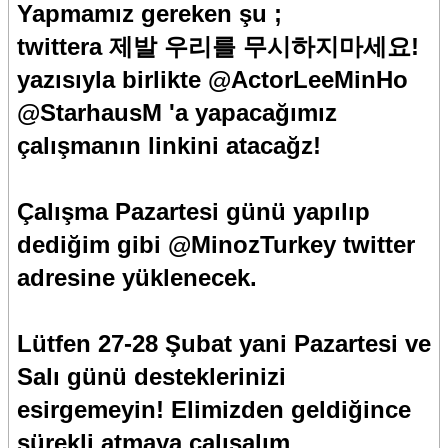
Yapmamız gereken şu ;
twittera 제발 우리를 무시하지마세요!
yazısıyla birlikte @ActorLeeMinHo
@StarhausM 'a yapacağımız
çalışmanın linkini atacağz!
Çalışma Pazartesi günü yapılıp
dediğim gibi @MinozTurkey twitter
adresine yüklenecek.
Lütfen 27-28 Şubat yani Pazartesi ve
Salı günü desteklerinizi
esirgemeyin! Elimizden geldiğince
sürekli atmaya çalışalım