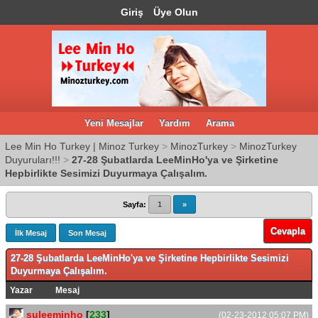
Giriş
Üye Olun
Yeni Mesajlar
Yardım
Arama
Lee Min Ho Turkey | Minoz Turkey
>
MinozTurkey
>
MinozTurkey
Duyuruları!!!
>
27-28 Şubatlarda LeeMinHo'ya ve Şirketine
Hepbirlikte Sesimizi Duyurmaya Çalışalım.
Sayfa:
1
»
Cevapla
İlk Mesaj
Son Mesaj
27-28 Şubatlarda LeeMinHo'ya ve Şirketine Hepbirlikte Sesimizi
Duyurmaya Çalışalım.
Yazar
Mesaj
şuleeminho
[
233
]
(02-23-2012 05:07 PM)