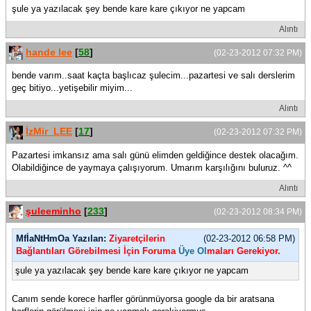
şule ya yazılacak şey bende kare kare çıkıyor ne yapcam
Alıntı
hande lee
[
58
]
(02-23-2012 07:32 PM)
bende varım..saat kaçta başlıcaz şulecim...pazartesi ve salı derslerim
geç bitiyo...yetişebilir miyim...
Alıntı
İzMir_LEE
[
17
]
(02-23-2012 07:32 PM)
Pazartesi imkansız ama salı günü elimden geldiğince destek olacağım.
Olabildiğince de yaymaya çalışıyorum. Umarım karşılığını buluruz. ^^
Alıntı
şuleeminho
[
233
]
(02-23-2012 08:34 PM)
MfİaNtHmOa Yazılan:
Ziyaretçilerin
(02-23-2012 06:58 PM)
Bağlantıları Görebilmesi İçin Foruma
Üye Ol
maları Gerekiyor.
şule ya yazılacak şey bende kare kare çıkıyor ne yapcam
Canım sende korece harfler görünmüyorsa google da bir aratsana