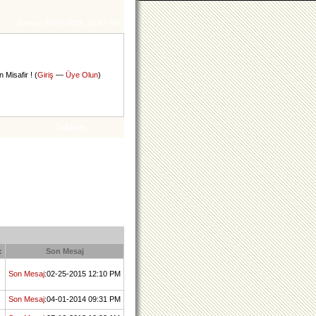
Zaman:
08-07-2026, 12:47 PM
 Misafir ! (
Giriş
—
Üye Olun
)
Takvim
:
Son Mesaj
Son Mesaj
:02-25-2015 12:10 PM
Son Mesaj
:04-01-2014 09:31 PM