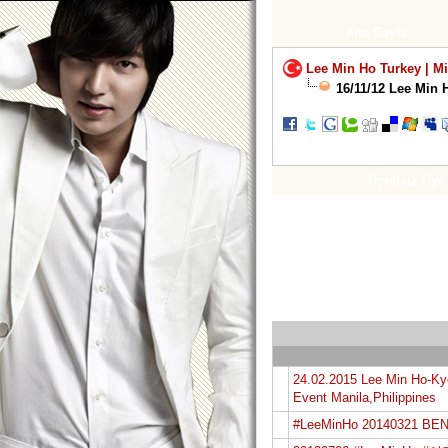
Ana Sayfa
Lee Min Ho Turkey | M
16/11/12 Lee Min 
Ücretsiz Üye
24.02.2015 Lee Min Ho-K
Event Manila,Philippines
#LeeMinHo 20140321 B