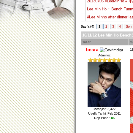
20130706 #LeeMinHo #이민호
Lee Min Ho ~ Bench Funm
#Lee Minho after dinner las
Sayfa (4):
1
2
3
4
Sonr
16/11/12 Lee Min Ho BenchS
Yazar
M
besra
1
Adminoz
Mesajlar: 3,422
Üyelik Tarihi: Feb 2011
Rep Puanı:
85