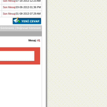
Son Mesaj
:07-16-2013 12:23 AM
Son Mesaj
:03-06-2013 01:36 PM
Son Mesaj
:01-08-2013 07:29 AM
 Görünümü
|
Doğrusal Görünüm
Mesaj:
#1