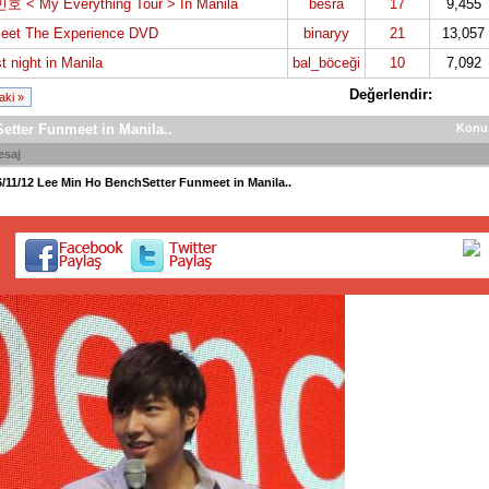
 < My Everything Tour > In Manila
besra
17
9,455
eet The Experience DVD
binaryy
21
13,057
t night in Manila
bal_böceği
10
7,092
Değerlendir:
aki »
etter Funmeet in Manila..
Konu
esaj
6/11/12 Lee Min Ho BenchSetter Funmeet in Manila..