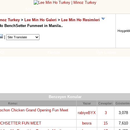
Sohbet
inoz Turkey
>
Lee Min Ho Galeri
>
Lee Min Ho Resimleri
Ho BenchSetter Funmeet in Manila..
Hoşgeldin
|
 Ol
Yardım
Üye Listesi
Benzeyen Konular
Konu:
Yazar
Cevaplar:
Gösterim
yochon Chicken Grand Opening Fun Meet
rabiyeBYX
3
3,078
ENCHSETTER FUN MEET
besra
15
7,610