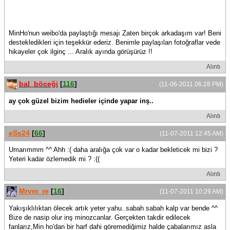
MinHo'nun weibo'da paylaştığı mesajı Zaten birçok arkadaşım var! Beni
destekledikleri için teşekkür ederiz. Benimle paylaşılan fotoğraflar vede
hikayeler çok ilginç ... Aralık ayında görüşürüz !!
Alıntı
bal_böceği
[
116
]
(11-06-2011 06:28 PM)
ay çok güzel bizim hedieler içinde yapar inş..
Alıntı
eSs24
[
66
]
(11-07-2011 12:45 AM)
Umarımmm ^^ Ahh :( daha aralığa çok var o kadar bekleticek mi bizi ?
Yeteri kadar özlemedik mi ? :((
Alıntı
Mrvm_re
[
16
]
(11-07-2011 10:29 AM)
Yakışıklılıktan ölecek artık yeter yahu..sabah sabah kalp var bende ^^
Bize de nasip olur inş minozcanlar. Gerçekten takdir edilecek
fanlarız,Min ho'dan bir harf dahi göremediğimiz halde çabalarımız asla