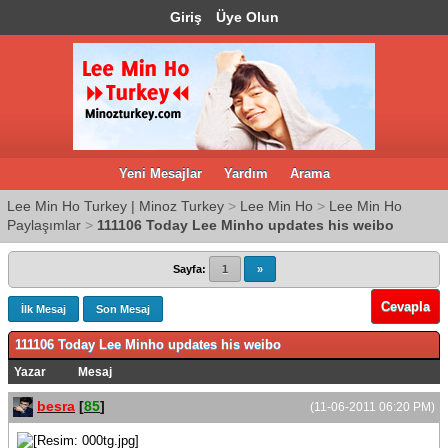
Giriş
Üye Olun
Yeni Mesajlar
Yardım
Arama
Lee Min Ho Turkey | Minoz Turkey
>
Lee Min Ho
>
Lee Min Ho
Paylaşımlar
>
111106 Today Lee Minho updates his weibo
Sayfa:
1
»
Cevapla
İlk Mesaj
Son Mesaj
111106 Today Lee Minho updates his weibo
Yazar
Mesaj
besra
[
85
]
(11-06-2011 06:20 PM)