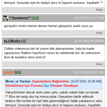
bitmiyor..Sonunda öyle bir hediye alırız ki hepsini unuturuz..İnşallahh ^^
Alıntı
^^bşrminoz^^
[
15
]
(11-07-2011 04:17 PM)
görüşelim minho hemen dersen hemen görüşürüz aralık uzun ya
Alıntı
eLf.Minho
[
4
]
(11-07-2011 04:39 PM)
Cidden videomuza tek bir yorum bile alamamisken, hala bu kadar
ugrasiyoruz Rabbim hayirlisini versin bu seferkinde bizi de onemsesin
bize de tesekkur etsin amin:D
Alıntı
eSs24
[
66
]
(11-07-2011 05:31 PM)
Mrvm_re Yazılan:
Ziyaretçilerin Bağlantıları
(11-07-2011 10:29 AM)
Görebilmesi İçin Foruma
Üye Ol
maları Gerekiyor.
Yakışıklılıktan ölecek artık yeter yahu..sabah sabah kalp var bende
^^ Bize de nasip olur inş minozcanlar. Gerçekten takdir edilecek
fanlarız,Min ho'dan bir harf dahi göremediğimiz halde çabalarımız asla
bitmiyor..Sonunda öyle bir hediye alırız ki hepsini unuturuz..İnşallahh