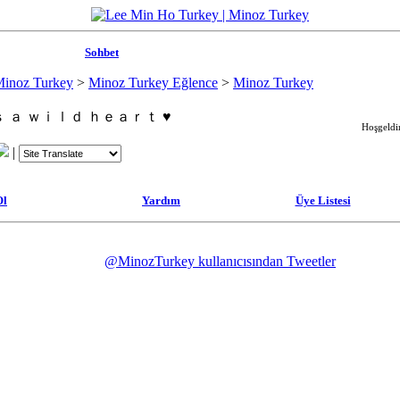
Sohbet
Minoz Turkey
>
Minoz Turkey Eğlence
>
Minoz Turkey
 ａ ｗｉｌｄ ｈｅａｒｔ ♥
Hoşgeldin
|
Ol
Yardım
Üye Listesi
@MinozTurkey kullanıcısından Tweetler