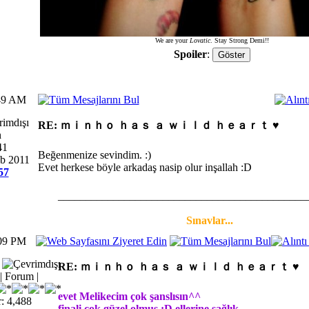
We are your
Lovatic
. Stay Strong Demi!!
Spoiler
:
:49 AM
RE: ｍｉｎｈｏ ｈａｓ ａ ｗｉｌｄ ｈｅａｒｔ ♥
n
41
Beğenmenize sevindim. :)
eb 2011
Evet herkese böyle arkadaş nasip olur inşallah :D
57
_____________________________________________
Sınavlar...
:09 PM
RE: ｍｉｎｈｏ ｈａｓ ａ ｗｉｌｄ ｈｅａｒｔ ♥
 Forum |
evet Melikecim çok şanslısın^^
: 4,488
finali çok güzel olmuş :D ellerine sağlık