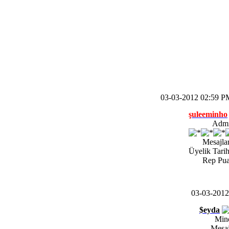
03-03-2012 02:59 P
şuleeminho
Adm
Mesajlar
Üyelik Tarih
Rep Pua
03-03-201
$eyda
Min
Mesaj