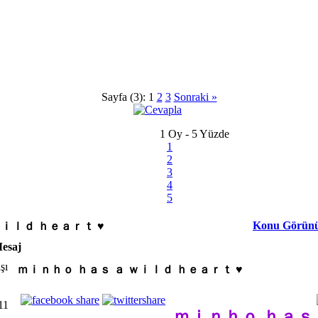
Sayfa (3):
1
2
3
Sonraki »
1 Oy - 5 Yüzde
1
2
3
4
5
Konu Görün
ｗｉｌｄ ｈｅａｒｔ ♥
esaj
ｍｉｎｈｏ ｈａｓ ａ ｗｉｌｄ ｈｅａｒｔ ♥
11
ｍｉｎｈｏ ｈａｓ