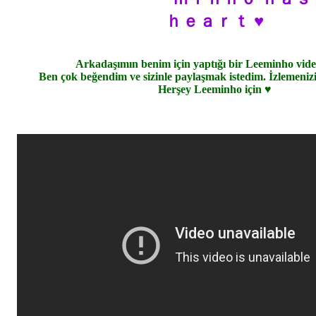
ｈｅａｒｔ ♥
Arkadaşımın benim için yaptığı bir Leeminho vide
Ben çok beğendim ve sizinle paylaşmak istedim. İzlemenizi
Herşey Leeminho için ♥