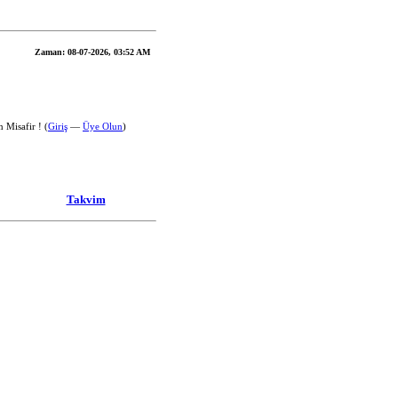
Zaman:
08-07-2026, 03:52 AM
 Misafir ! (
Giriş
—
Üye Olun
)
Takvim