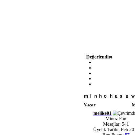
Değerlendir:
ｍｉｎｈｏ ｈａｓ ａ 
Yazar
M
melike01
Minoz Fan
Mesajlar: 541
Üyelik Tarihi: Feb 20
Rep Puanı:
57