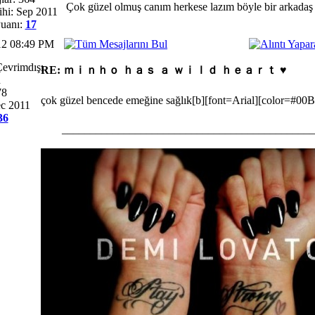
Çok güzel olmuş canım herkese lazım böyle bir arkadaş 
ihi: Sep 2011
uanı:
17
12 08:49 PM
RE: ｍｉｎｈｏ ｈａｓ ａ ｗｉｌｄ ｈｅａｒｔ ♥
n
78
çok güzel bencede emeğine sağlık
[b][font=Arial][color=#00
ec 2011
36
_____________________________________________