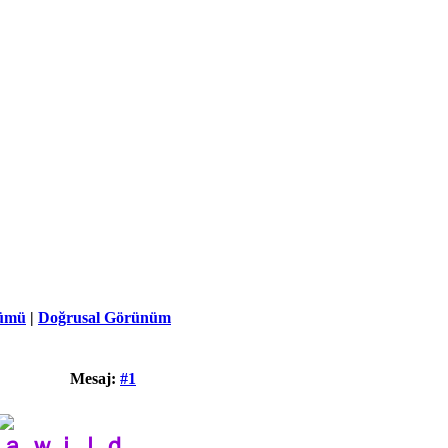
ümü
|
Doğrusal Görünüm
Mesaj:
#1
 ａ ｗｉｌｄ