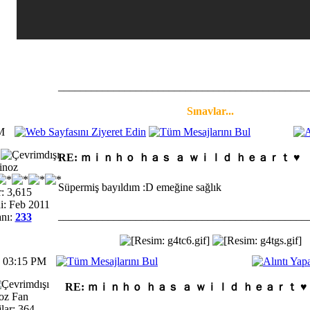
_____________________________________________
Sınavlar...
M
RE: ｍｉｎｈｏ ｈａｓ ａ ｗｉｌｄ ｈｅａｒｔ ♥
inoz
Süpermiş bayıldım :D emeğine sağlık
: 3,615
i: Feb 2011
_____________________________________________
nı:
233
2 03:15 PM
RE: ｍｉｎｈｏ ｈａｓ ａ ｗｉｌｄ ｈｅａｒｔ ♥
oz Fan
lar: 364