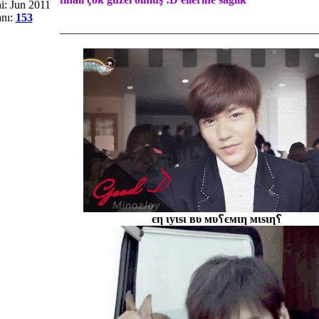
i: Jun 2011
nı:
153
_____________________________________________
єη ιуιѕι вυ мυ؟ємιη мιѕιη؟