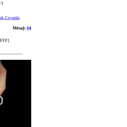
:)
Mesaj:
#4
BFFF]
__________