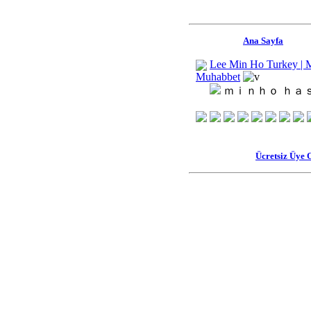
Ana Sayfa
Lee Min Ho Turkey | 
Muhabbet
ｍｉｎｈｏ ｈａｓ
Ücretsiz Üye 