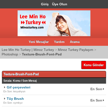
Giriş
Üye Olun
Yeni Mesajlar
Yardım
Arama
Lee Min Ho Turkey | Minoz Turkey
>
Minoz Turkey Paylaşım
>
Photoshop
>
Texture-Brush-Font-Psd
Konu Gönder
Texture-Brush-Font-Psd
Sırala:
Konu
/
Son Mesaj
Gif çerçeveleri
En Son
En Son: lesyahyun
Tüy Brush
En Son
En Son: symkyz