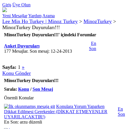
Giriş
Üye Olun
Yeni Mesajlar
Yardım
Arama
Lee Min Ho Turkey | Minoz Turkey
>
MinozTurkey
>
MinozTurkey Duyuruları!!!
MinozTurkey Duyuruları!!!' içindeki Forumlar
En
Anket Duyuruları
Son
177 Mesajlar. Son mesaj: 12-24-2013
Sayfa:
1
»
Konu Gönder
MinozTurkey Duyuruları!!!
Sırala:
Konu
/
Son Mesaj
Önemli Konular
Konulara Yorum Yaparken
En
Dikkat Edilmesi Gerekenler (DİKKAT ETMEYENLER
Son
UYARILACAKTIR!)
En Son: arzu düzenli