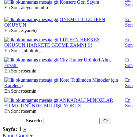
Konsere Geri Sayım
Son
En Son: aleynaaminho
ÖNEMLİ !!! LÜTFEN
En
OKUYUN
Son
En Son: ziyaretçi
LÜTFEN HERKES
En
OKUSUN HARKETE GEÇME ZAMNI !!!
Son
En Son: _nhnlmh_
City Hunter Ürünleri Alma
En
Fırsatı!
Son
En Son: rosemin
Kore Tatilimden Minozlar için
En
Kareler :)
Son
En Son: rosemin
ANKARALI MINOZLAR
En
FİLM GÜNÜNDE BULUŞUYORUZ
Son
En Son: rosemin
Search:
Sayfa:
1
»
Konu Gönder