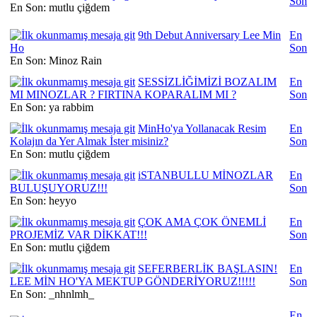
Son
En Son: mutlu çiğdem
9th Debut Anniversary Lee Min
En
Ho
Son
En Son: Minoz Rain
SESSİZLİĞİMİZİ BOZALIM
En
MI MINOZLAR ? FIRTINA KOPARALIM MI ?
Son
En Son: ya rabbim
MinHo'ya Yollanacak Resim
En
Kolajın da Yer Almak İster misiniz?
Son
En Son: mutlu çiğdem
iSTANBULLU MİNOZLAR
En
BULUŞUYORUZ!!!
Son
En Son: heyyo
ÇOK AMA ÇOK ÖNEMLİ
En
PROJEMİZ VAR DİKKAT!!!
Son
En Son: mutlu çiğdem
SEFERBERLİK BAŞLASIN!
En
LEE MİN HO'YA MEKTUP GÖNDERİYORUZ!!!!!
Son
En Son: _nhnlmh_
En