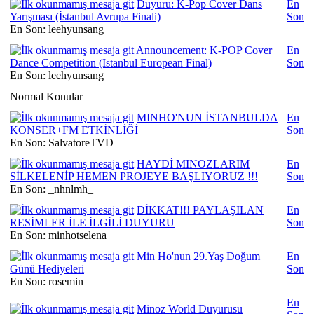
Duyuru: K-Pop Cover Dans
En
Yarışması (İstanbul Avrupa Finali)
Son
En Son: leehyunsang
Announcement: K-POP Cover
En
Dance Competition (Istanbul European Final)
Son
En Son: leehyunsang
Normal Konular
MINHO'NUN İSTANBULDA
En
KONSER+FM ETKİNLİĞİ
Son
En Son: SalvatoreTVD
HAYDİ MINOZLARIM
En
SİLKELENİP HEMEN PROJEYE BAŞLIYORUZ !!!
Son
En Son: _nhnlmh_
DİKKAT!!! PAYLAŞILAN
En
RESİMLER İLE İLGİLİ DUYURU
Son
En Son: minhotselena
Min Ho'nun 29.Yaş Doğum
En
Günü Hediyeleri
Son
En Son: rosemin
En
Minoz World Duyurusu