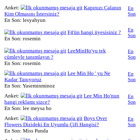
Anket:
Kapınızı Çalanın
En
Kim Olmasını İstersiniz?
Son
En Son: lesyahyun
En
F4'ün hangi üyesisiniz ?
Son
En Son: rosemin
LeeMinHo'yu tek
En
cümleyle tanımlayın ?
Son
En Son: rosemin
Lee Min Ho ' yu Ne
En
Kadar Tanıyoruz
Son
En Son: Yaseminminoz
Anket:
Lee Min Ho'nun
En
hangi reklamı sizce?
Son
En Son: lee meysa ho
Anket:
Boys Over
En
Flowers Dizideki En Uyumlu Çift Hangisi?
Son
En Son: Miss Panda