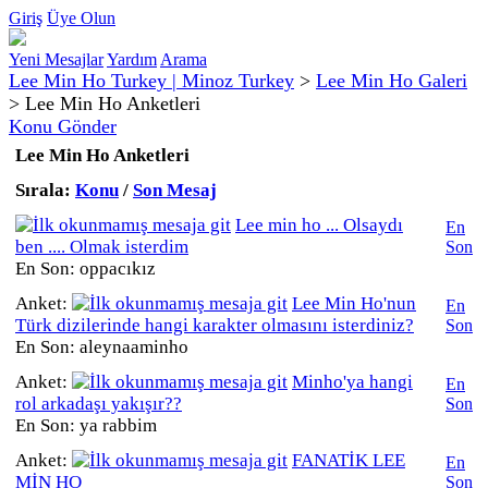
Giriş
Üye Olun
Yeni Mesajlar
Yardım
Arama
Lee Min Ho Turkey | Minoz Turkey
>
Lee Min Ho Galeri
>
Lee Min Ho Anketleri
Konu Gönder
Lee Min Ho Anketleri
Sırala:
Konu
/
Son Mesaj
Lee min ho ... Olsaydı
En
ben .... Olmak isterdim
Son
En Son: oppacıkız
Anket:
Lee Min Ho'nun
En
Türk dizilerinde hangi karakter olmasını isterdiniz?
Son
En Son: aleynaaminho
Anket:
Minho'ya hangi
En
rol arkadaşı yakışır??
Son
En Son: ya rabbim
Anket:
FANATİK LEE
En
MİN HO
Son