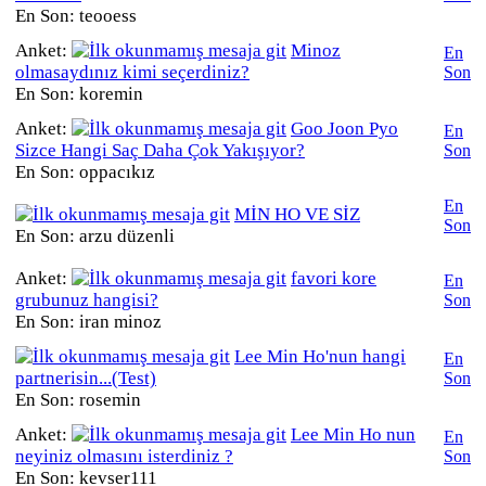
En Son: teooess
Anket:
Minoz
En
olmasaydınız kimi seçerdiniz?
Son
En Son: koremin
Anket:
Goo Joon Pyo
En
Sizce Hangi Saç Daha Çok Yakışıyor?
Son
En Son: oppacıkız
En
MİN HO VE SİZ
Son
En Son: arzu düzenli
Anket:
favori kore
En
grubunuz hangisi?
Son
En Son: iran minoz
Lee Min Ho'nun hangi
En
partnerisin...(Test)
Son
En Son: rosemin
Anket:
Lee Min Ho nun
En
neyiniz olmasını isterdiniz ?
Son
En Son: kevser111