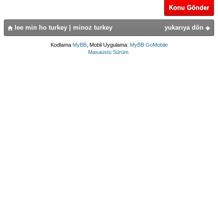
Konu Gönder
lee min ho turkey | minoz turkey
yukarıya dön
Kodlama
MyBB
, Mobil Uygulama:
MyBB GoMobile
Masaüstü Sürüm