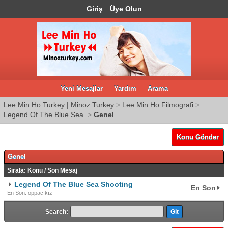
Giriş
Üye Olun
Yeni Mesajlar
Yardım
Arama
Lee Min Ho Turkey | Minoz Turkey
>
Lee Min Ho Filmografi
>
Legend Of The Blue Sea.
>
Genel
Konu Gönder
Genel
Sırala:
Konu
/
Son Mesaj
Legend Of The Blue Sea Shooting
En Son
En Son: oppacıkız
Search: