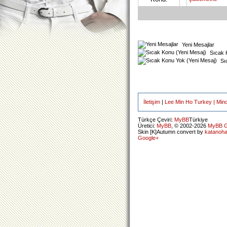
Yeni Mesajlar
Sıcak 
Sıc
İletişim
|
Lee Min Ho Turkey | Min
Türkçe Çeviri:
MyBB
Türkiye
Üretici:
MyBB
, © 2002-2026
MyBB G
Skin [K]Autumn convert by
katanoh
Google+