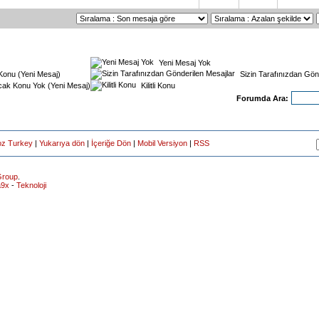
Yeni Mesaj Yok
Konu (Yeni Mesaj)
Sizin Tarafınızdan Gön
ak Konu Yok (Yeni Mesaj)
Kilitli Konu
Forumda Ara:
oz Turkey
|
Yukarıya dön
|
İçeriğe Dön
|
Mobil Versiyon
|
RSS
roup
.
a9x
-
Teknoloji