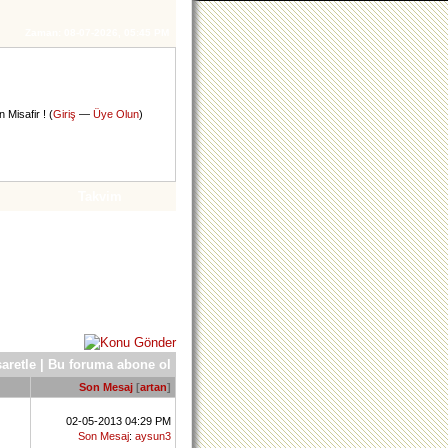
Zaman:
08-07-2026, 05:45 PM
 Misafir ! (
Giriş
—
Üye Olun
)
Takvim
aretle |
Bu foruma abone ol
Son Mesaj
[
artan
]
02-05-2013 04:29 PM
Son Mesaj
:
aysun3