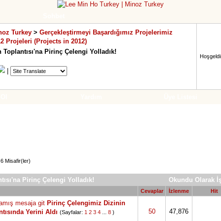
Sohbet
noz Turkey
>
Gerçekleştirmeyi Başardığımız Projelerimiz
2 Projeleri (Projects in 2012)
n Toplantısı'na Pirinç Çelengi Yolladık!
Hoşgeldin
|
 Ol
Yardım
Üye Listesi
6 Misafir(ler)
tısı'na Pirinç Çelengi Yolladık!
Okundu Olarak İş
Cevaplar
İzlenme
Hit
Pirinç Çelengimiz Dizinin
50
47,876
tısında Yerini Aldı
(Sayfalar:
1
2
3
4
...
8
)