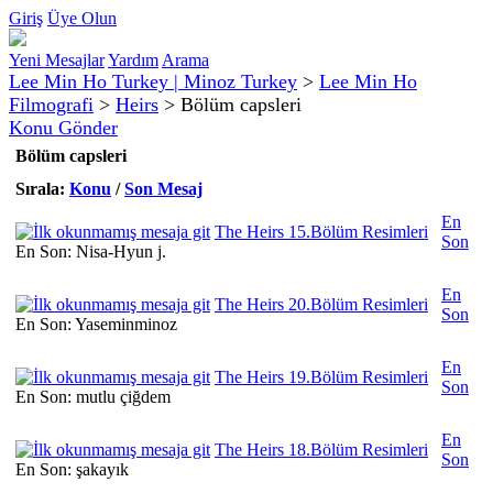
Giriş
Üye Olun
Yeni Mesajlar
Yardım
Arama
Lee Min Ho Turkey | Minoz Turkey
>
Lee Min Ho
Filmografi
>
Heirs
>
Bölüm capsleri
Konu Gönder
Bölüm capsleri
Sırala:
Konu
/
Son Mesaj
En
The Heirs 15.Bölüm Resimleri
Son
En Son: Nisa-Hyun j.
En
The Heirs 20.Bölüm Resimleri
Son
En Son: Yaseminminoz
En
The Heirs 19.Bölüm Resimleri
Son
En Son: mutlu çiğdem
En
The Heirs 18.Bölüm Resimleri
Son
En Son: şakayık