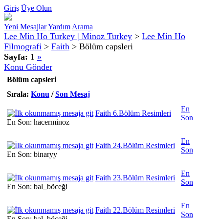
Giriş
Üye Olun
Yeni Mesajlar
Yardım
Arama
Lee Min Ho Turkey | Minoz Turkey
>
Lee Min Ho
Filmografi
>
Faith
>
Bölüm capsleri
Sayfa:
1
»
Konu Gönder
Bölüm capsleri
Sırala:
Konu
/
Son Mesaj
En
Faith 6.Bölüm Resimleri
Son
En Son: hacerminoz
En
Faith 24.Bölüm Resimleri
Son
En Son: binaryy
En
Faith 23.Bölüm Resimleri
Son
En Son: bal_böceği
En
Faith 22.Bölüm Resimleri
Son
En Son: bal_böceği