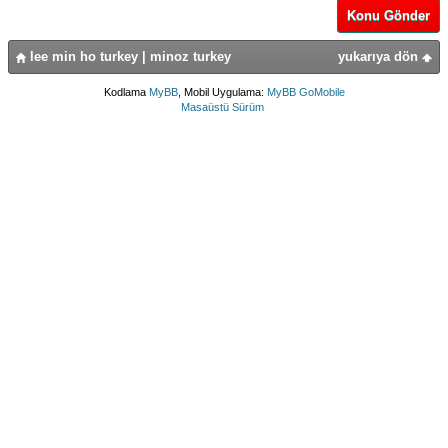
Konu Gönder
lee min ho turkey | minoz turkey
yukarıya dön
Kodlama
MyBB
, Mobil Uygulama:
MyBB GoMobile
Masaüstü Sürüm