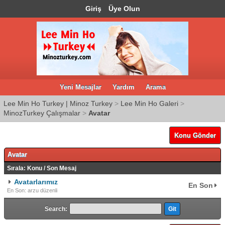
Giriş
Üye Olun
Yeni Mesajlar
Yardım
Arama
Lee Min Ho Turkey | Minoz Turkey
>
Lee Min Ho Galeri
>
MinozTurkey Çalışmalar
>
Avatar
Konu Gönder
Avatar
Sırala:
Konu
/
Son Mesaj
Avatarlarımız
En Son
En Son: arzu düzenli
Search: