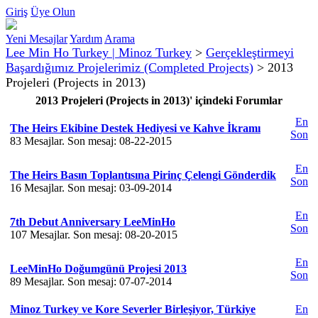
Giriş
Üye Olun
Yeni Mesajlar
Yardım
Arama
Lee Min Ho Turkey | Minoz Turkey
>
Gerçekleştirmeyi
Başardığımız Projelerimiz (Completed Projects)
>
2013
Projeleri (Projects in 2013)
2013 Projeleri (Projects in 2013)' içindeki Forumlar
En
The Heirs Ekibine Destek Hediyesi ve Kahve İkramı
Son
83 Mesajlar. Son mesaj: 08-22-2015
En
The Heirs Basın Toplantısına Pirinç Çelengi Gönderdik
Son
16 Mesajlar. Son mesaj: 03-09-2014
En
7th Debut Anniversary LeeMinHo
Son
107 Mesajlar. Son mesaj: 08-20-2015
En
LeeMinHo Doğumgünü Projesi 2013
Son
89 Mesajlar. Son mesaj: 07-07-2014
Minoz Turkey ve Kore Severler Birleşiyor, Türkiye
En