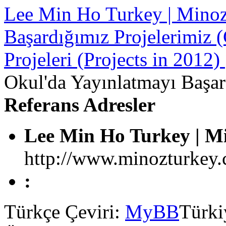
Lee Min Ho Turkey | Mino
Başardığımız Projelerimiz 
Projeleri (Projects in 2012)
Okul'da Yayınlatmayı Başar
Referans Adresler
Lee Min Ho Turkey | M
http://www.minozturkey
:
Türkçe Çeviri:
MyBB
Türki