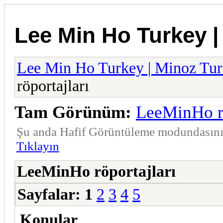
Lee Min Ho Turkey |
Lee Min Ho Turkey | Minoz Tu
röportajları
Tam Görünüm:
LeeMinHo rö
Şu anda Hafif Görüntüleme modundasınız
Tıklayın
LeeMinHo röportajları
Sayfalar:
1
2
3
4
5
Konular