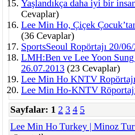
Yaşlandıkça daha iyi bir ins
Cevaplar)
Lee Min Ho, Çiçek Çocuk’ta
(36 Cevaplar)
SportsSeoul Ropörtajı 20/06
LMH:Ben ve Lee Yoon Sung (
26.07.2013
(23 Cevaplar)
Lee Min Ho KNTV Ropörtaj
Lee Min Ho-KNTV Röportaj
Sayfalar:
1
2
3
4
5
Lee Min Ho Turkey | Minoz Tu