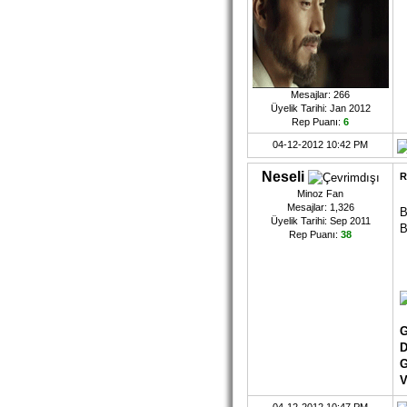
Mesajlar: 266
Üyelik Tarihi: Jan 2012
Rep Puanı:
6
04-12-2012 10:42 PM
Neseli
R
Minoz Fan
Mesajlar: 1,326
B
Üyelik Tarihi: Sep 2011
B
Rep Puanı:
38
G
D
G
V