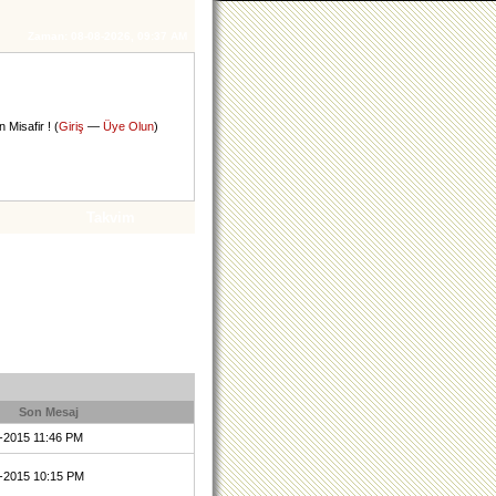
Zaman:
08-08-2026, 09:37 AM
 Misafir ! (
Giriş
—
Üye Olun
)
Takvim
Son Mesaj
7-2015 11:46 PM
7-2015 10:15 PM