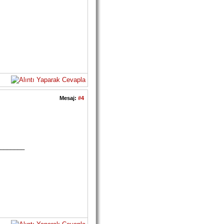
Mesaj:
#4
_______