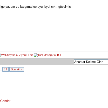
ilge yazdın ve karşıma lee byul byul çıktı güzelmiş
...
13
Sonraki »
 Gönder