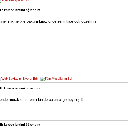
E: korece ismimi öğrendim!!
nneminkine bile baktım biraz önce seninkide çok güzelmiş
E: korece ismimi öğrendim!!
ende merak ettim bnm kinide bulun bilge neymiş:D
E: korece ismimi öğrendim!!