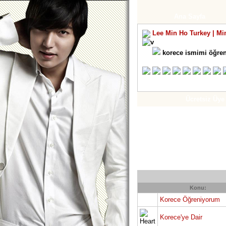
Ana Sayfa
Lee Min Ho Turkey | Mi
korece ismimi öğre
Ücretsiz Üye
Konu:
Korece Öğreniyorum
Korece'ye Dair