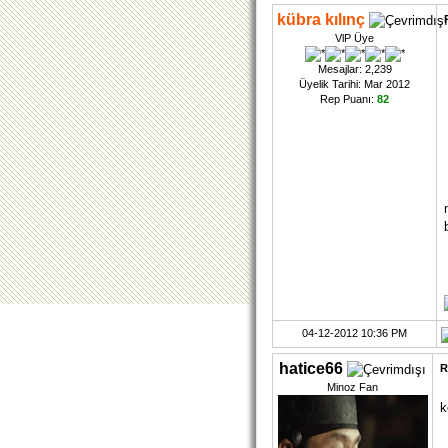
kübra kılınç
VlP Üye
Mesajlar: 2,239
Üyelik Tarihi: Mar 2012
Rep Puanı:
82
04-12-2012 10:36 PM
hatice66
R
Minoz Fan
k