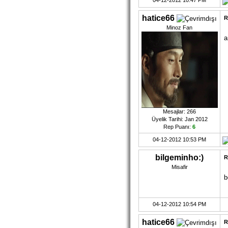
04-12-2012 10:47 PM
hatice66
R
Minoz Fan
a
Mesajlar: 266
Üyelik Tarihi: Jan 2012
Rep Puanı:
6
04-12-2012 10:53 PM
bilgeminho:)
R
Misafir
b
04-12-2012 10:54 PM
hatice66
R