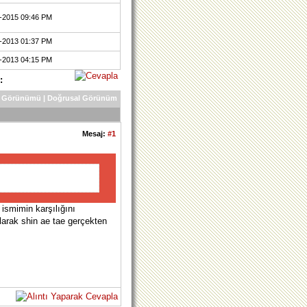
7-2015 09:46 PM
9-2013 01:37 PM
2-2013 04:15 PM
:
 Görünümü
|
Doğrusal Görünüm
Mesaj:
#1
ismimin karşılığını
arak shin ae tae gerçekten