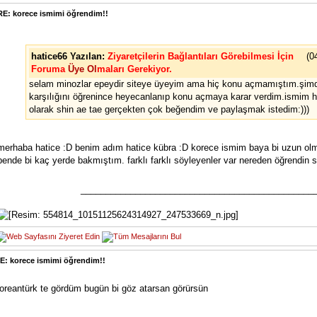
RE: korece ismimi öğrendim!!
hatice66 Yazılan:
Ziyaretçilerin Bağlantıları Görebilmesi İçin
(0
Foruma
Üye Ol
maları Gerekiyor.
selam minozlar epeydir siteye üyeyim ama hiç konu açmamıştım.şimd
karşılığını öğrenince heyecanlanıp konu açmaya karar verdim.ismim 
olarak shin ae tae gerçekten çok beğendim ve paylaşmak istedim:)))
merhaba hatice :D benim adım hatice kübra :D korece ismim baya bi uzun olm
bende bi kaç yerde bakmıştım. farklı farklı söyleyenler var nereden öğrendin 
_______________________________________________
E: korece ismimi öğrendim!!
oreantürk te gördüm bugün bi göz atarsan görürsün