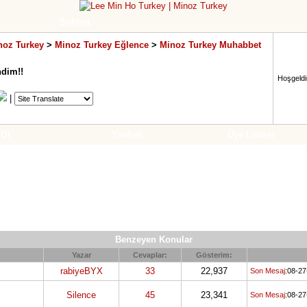
Sohbet
noz Turkey
>
Minoz Turkey Eğlence
>
Minoz Turkey Muhabbet
ndim!!
Hoşgeldin
|
 Ol
Yardım
Üye Listesi
Benzeyen Konular
Yazar
Cevaplar:
Gösterim:
rabiyeBYX
33
22,937
Son Mesaj
:08-2
Silence
45
23,341
Son Mesaj
:08-2