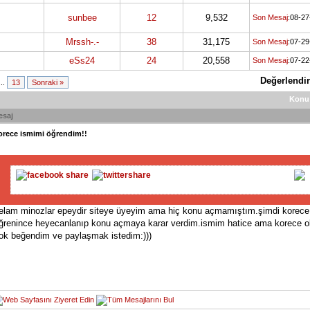
sunbee
12
9,532
Son Mesaj
:08-2
Mrssh-.-
38
31,175
Son Mesaj
:07-2
eSs24
24
20,558
Son Mesaj
:07-2
Değerlendir
...
13
Sonraki »
Konu
esaj
orece ismimi öğrendim!!
elam minozlar epeydir siteye üyeyim ama hiç konu açmamıştım.şimdi korece 
ğrenince heyecanlanıp konu açmaya karar verdim.ismim hatice ama korece ol
ok beğendim ve paylaşmak istedim:)))