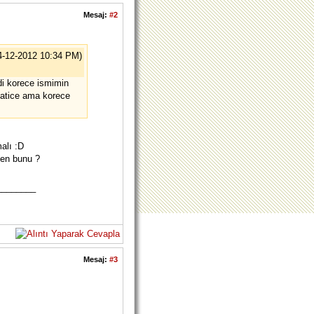
Mesaj:
#2
4-12-2012 10:34 PM)
i korece ismimin
hatice ama korece
alı :D
sen bunu ?
________
Mesaj:
#3