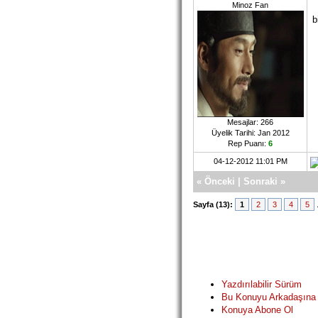
Minoz Fan
b
Mesajlar: 266
Üyelik Tarihi: Jan 2012
Rep Puanı:
6
04-12-2012 11:01 PM
«
Önceki
|
Sonraki
»
Sayfa (13):
1
2
3
4
5
Yazdırılabilir Sürüm
Bu Konuyu Arkadaşına
Konuya Abone Ol