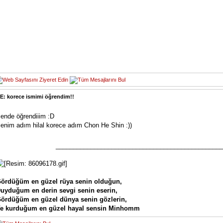
E: korece ismimi öğrendim!!
ende öğrendiiim :D
enim adım hilal korece adım Chon He Shin :))
________________________________________________
ördüğüm en güzel rüya senin olduğun,
uyduğum en derin sevgi senin eserin,
ördüğüm en güzel dünya senin gözlerin,
e kurduğum en güzel hayal sensin Minhomm