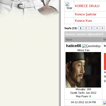
KORECE OKULU
Korece Şarkılar
Korece Kurs
Sayfa (13):
1
2
3
4
5
korece ismimi öğrendim!!
Yazar
M
hatice66
k
Minoz Fan
s
ö
ç
Mesajlar: 266
Üyelik Tarihi: Jan 2012
Rep Puanı:
6
04-12-2012 10:34 PM