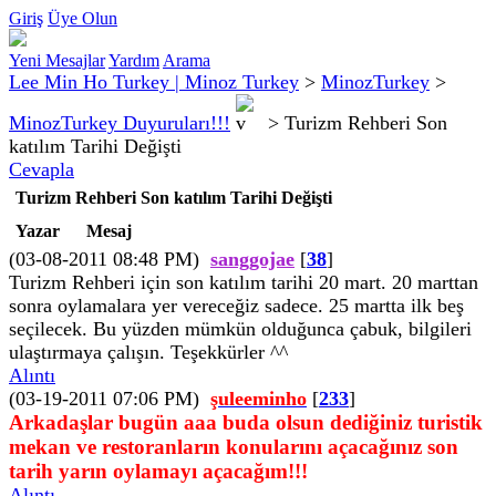
Giriş
Üye Olun
Yeni Mesajlar
Yardım
Arama
Lee Min Ho Turkey | Minoz Turkey
>
MinozTurkey
>
MinozTurkey Duyuruları!!!
>
Turizm Rehberi Son
katılım Tarihi Değişti
Cevapla
Turizm Rehberi Son katılım Tarihi Değişti
Yazar
Mesaj
(03-08-2011 08:48 PM)
sanggojae
[
38
]
Turizm Rehberi için son katılım tarihi 20 mart. 20 marttan
sonra oylamalara yer vereceğiz sadece. 25 martta ilk beş
seçilecek. Bu yüzden mümkün olduğunca çabuk, bilgileri
ulaştırmaya çalışın. Teşekkürler ^^
Alıntı
(03-19-2011 07:06 PM)
şuleeminho
[
233
]
Arkadaşlar bugün aaa buda olsun dediğiniz turistik
mekan ve restoranların konularını açacağınız son
tarih yarın oylamayı açacağım!!!
Alıntı