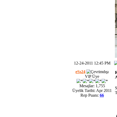
12-24-2011 12:45 PM
eSs24
R
VlP Üye
A
Mesajlar: 1,755
S
Üyelik Tarihi: Apr 2011
T
Rep Puanı:
66