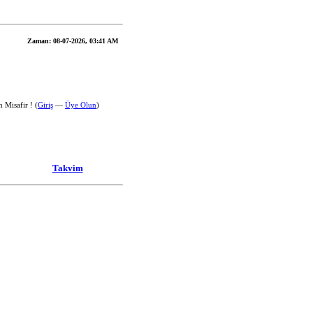
Zaman:
08-07-2026, 03:41 AM
 Misafir ! (
Giriş
—
Üye Olun
)
Takvim