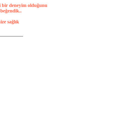
iyi bir deneyim olduğunu
 beğendik..
ize sağlık
__________