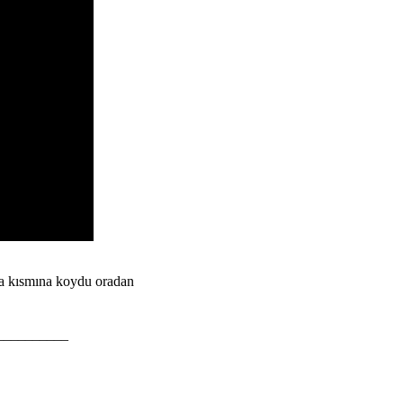
ma kısmına koydu oradan
__________