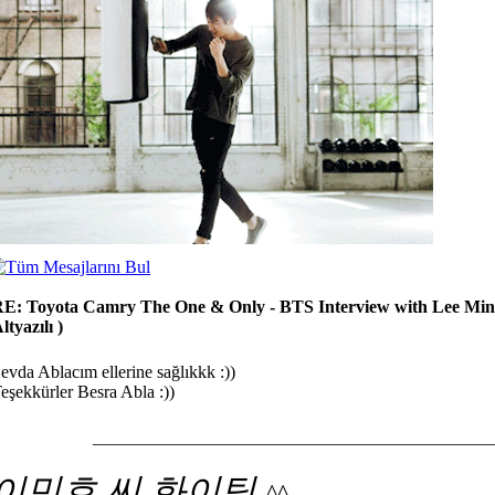
E: Toyota Camry The One & Only - BTS Interview with Lee Min
ltyazılı )
evda Ablacım ellerine sağlıkkk :))
eşekkürler Besra Abla :))
_____________________________________________
이민호 씨 화이팅
^^