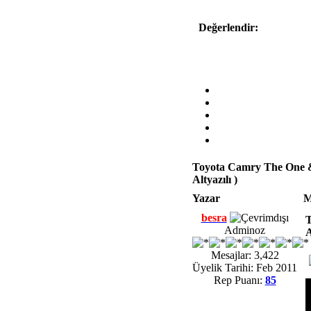
Değerlendir:
Toyota Camry The One &
Altyazılı )
Yazar
M
besra
T
Adminoz
A
Mesajlar: 3,422
Üyelik Tarihi: Feb 2011
Rep Puanı:
85