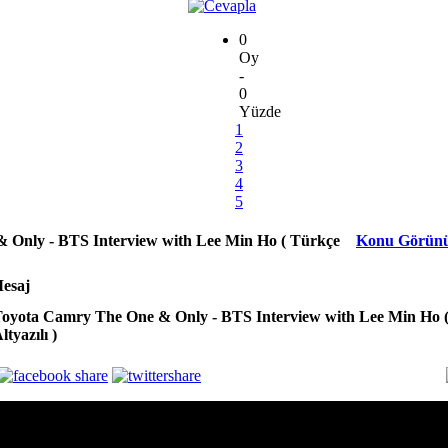
0
Oy
-
0
Yüzde
1
2
3
4
5
 Only - BTS Interview with Lee Min Ho ( Türkçe
Konu Görün
esaj
oyota Camry The One & Only - BTS Interview with Lee Min Ho 
ltyazılı )