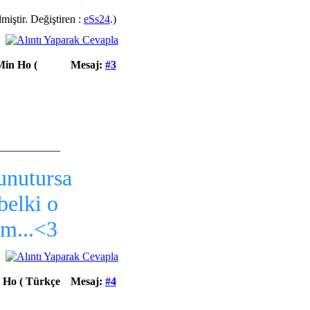
iştir. Değiştiren :
eSs24
.)
Min Ho (
Mesaj:
#3
___________
unutursa
belki o
m...<3
 Ho ( Türkçe
Mesaj:
#4