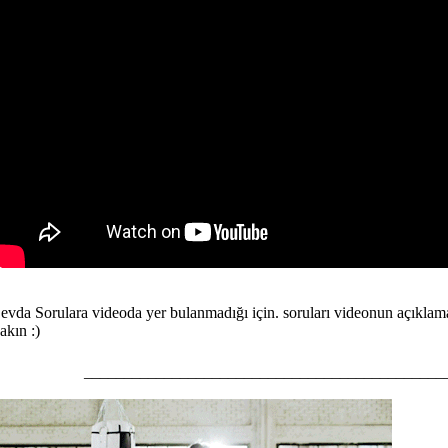
evda Sorulara videoda yer bulanmadığı için. soruları videonun açıkla
akın :)
_____________________________________________