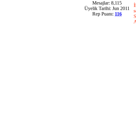
Mesajlar: 8,115
İ
Üyelik Tarihi: Jun 2011
s
Rep Puanı:
116
S
A