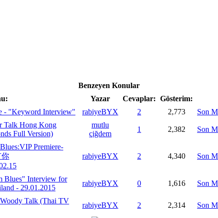
Benzeyen Konular
u:
Yazar
Cevaplar:
Gösterim:
e - "Keyword Interview"
rabiyeBYX
2
2,773
Son M
r Talk Hong Kong
mutlu
1
2,382
Son M
nds Full Version)
çiğdem
lues:VIP Premiere-
上有你
rabiyeBYX
2
4,340
Son M
02.15
Blues" Interview for
rabiyeBYX
0
1,616
Son M
land - 29.01.2015
- Woody Talk (Thai TV
rabiyeBYX
2
2,314
Son M