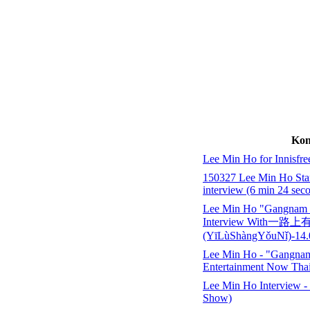
Kon
Lee Min Ho for Innisfre
150327 Lee Min Ho Sta
interview (6 min 24 seco
Lee Min Ho "Gangnam B
Interview With一路
(YīLùShàngYǒuNǐ)-14.
Lee Min Ho - "Gangnam 
Entertainment Now Thai
Lee Min Ho Interview 
Show)