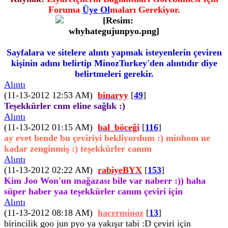
Foruma
Üye Ol
maları Gerekiyor.
Sayfalara ve sitelere alıntı yapmak isteyenlerin çeviren
kişinin adını belirtip MinozTurkey'den alıntıdır diye
belirtmeleri gerekir.
Alıntı
(11-13-2012 12:53 AM)
binaryy
[
49
]
Teşekkürler cnm eline sağlık :)
Alıntı
(11-13-2012 01:15 AM)
bal_böceği
[
116
]
ay evet bende bu çeviriyi bekliyordum :) minhom ne
kadar zenginmiş :) teşekkürler canım
Alıntı
(11-13-2012 02:22 AM)
rabiyeBYX
[
153
]
Kim Joo Won'un mağazası bile var naberr :)) haha
süper haber yaa teşekkürler canım çeviri için
Alıntı
(11-13-2012 08:18 AM)
hacerminoz
[
13
]
birincilik goo jun pyo ya yakışır tabi :D çeviri için