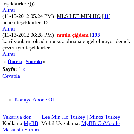
teşekkürler :)))
Alıntı
(11-13-2012 05:24 PM)
MLS LEE MIN HO
[
11
]
heheh teşekkürler :D
Alıntı
(11-13-2012 06:28 PM)
mutlu çiğdem
[
193
]
katrilyonların olsada mutsuz olmana engel olmuyor demek
çeviri için teşekkürler
Alıntı
«
Önceki
|
Sonraki
»
Sayfa:
1
»
Cevapla
Konuya Abone Ol
Yukarıya dön
Lee Min Ho Turkey | Minoz Turkey
Kodlama
MyBB
, Mobil Uygulama:
MyBB GoMobile
Masaüstü Sürüm