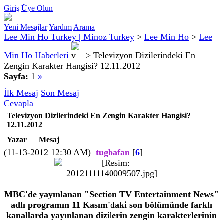
Giriş
Üye Olun
Yeni Mesajlar
Yardım
Arama
Lee Min Ho Turkey | Minoz Turkey
>
Lee Min Ho
>
Lee
Min Ho Haberleri
>
Televizyon Dizilerindeki En
Zengin Karakter Hangisi? 12.11.2012
Sayfa:
1
»
İlk Mesaj
Son Mesaj
Cevapla
Televizyon Dizilerindeki En Zengin Karakter Hangisi?
12.11.2012
Yazar
Mesaj
(11-13-2012 12:30 AM)
tugbafan
[
6
]
MBC'de yayınlanan "Section TV Entertainment News"
adlı programın 11 Kasım'daki son bölümünde farklı
kanallarda yayınlanan dizilerin zengin karakterlerinin