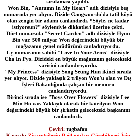
sıralaması yapıldı.
Won Bin, "Autumn In My Heart" adlı dizisiyle beş
numarada yer alıyor. Dizide Gangwon-do'da tatil köyü
olan zengin bir adamı canlandırdı. “Söyle, ne kadar
istiyorsun?” söylemiyle dikkatleri üzerine çekti.
Dört numarada "Secret Garden" adlı dizisiyle Hyun
Bin var. 500 milyar Won değerindeki büyük bir
mağazanın genel müdürünü canladırıyordu.
Üç numaranın sahibi "Love In Your Arms" dizisiyle
Cha In Pyo. Dizideki en büyük mağazanın gelecekteki
varisini canlandırıyordu.
"My Princess" dizisiyle Song Seung Hun ikinci sırada
yer alıyor. Dizide yaklaşık 2 trilyon Won'u olan ve Dış
İşleri Bakanlığında çalışan bir memuru
canlandırıyordu.
Birinci sırada ise "Boys Over Flowers" dizisiyle Lee
Min Ho var. Yaklaşık olarak bir katrilyon Won
değerindeki büyük bir şirketin gelecekteki başkanını
canlandırdı.
Çeviri:
tugbafan
Kaynak:
Ziyaretçilerin Bağlantıları Görebilmesi İçin