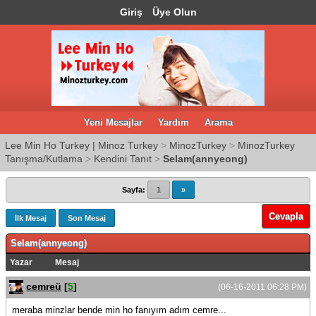
Giriş
Üye Olun
Yeni Mesajlar
Yardım
Arama
Lee Min Ho Turkey | Minoz Turkey
>
MinozTurkey
>
MinozTurkey
Tanışma/Kutlama
>
Kendini Tanıt
>
Selam(annyeong)
Sayfa:
1
»
Cevapla
İlk Mesaj
Son Mesaj
Selam(annyeong)
Yazar
Mesaj
cemreü
[
5
]
(06-16-2011 06:28 PM)
meraba minzlar bende min ho fanıyım adım cemre...