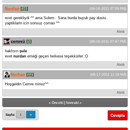
Nurdan
[
16
]
(06-16-2011 07:09 PM)
evet gerekliydi ^^ ama Sulem.. Sana burda buyuk pay dustu..
yaptiklarin icin sonsuz comao ^^
Alıntı
cemreü
[
5
]
(06-16-2011 07:47 PM)
haklısın
şule
evet
nurdan
emeği geçen herkese teşekkürler :D
Alıntı
Nurhan
[
22
]
(06-17-2011 11:18 AM)
Hoşgeldin Cemre minoz^^
Alıntı
«
Önceki
|
Sonraki
»
Sayfa:
1
»
Cevapla