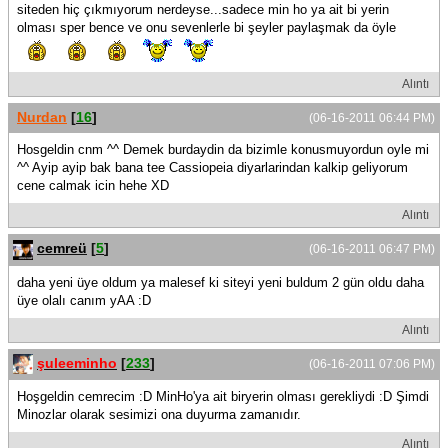
siteden hiç çıkmıyorum nerdeyse...sadece min ho ya ait bi yerin
olması sper bence ve onu sevenlerle bi şeyler paylaşmak da öyle
Alıntı
Nurdan
[
16
]
(06-16-2011 06:44 PM)
Hosgeldin cnm ^^ Demek burdaydin da bizimle konusmuyordun oyle mi
^^ Ayip ayip bak bana tee Cassiopeia diyarlarindan kalkip geliyorum
cene calmak icin hehe XD
Alıntı
cemreü
[
5
]
(06-16-2011 06:47 PM)
daha yeni üye oldum ya malesef ki siteyi yeni buldum 2 gün oldu daha
üye olalı canım yAA :D
Alıntı
şuleeminho
[
233
]
(06-16-2011 07:06 PM)
Hoşgeldin cemrecim :D MinHo'ya ait biryerin olması gerekliydi :D Şimdi
Minozlar olarak sesimizi ona duyurma zamanıdır.
Alıntı