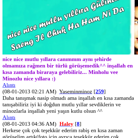
nice nice mutlu yıllara canımmm aynı şehirde
olmamıza rağmen bir türlü görüşemedik^^ inşallah en
kısa zamanda biraraya gelebiliriz... Minholu vee
Minozlu nice yıllara :)
Alıntı
(08-01-2013 02:21 AM)
Yaseminminoz
[
259
]
Daha tanışmak nasip olmadı ama inşallah en kısa zamanda
tanışabiliriz iyi ki doğdun mutlu yıllar sevdiklerin ve
minozlarla inşallah yeni yaşın kutlu olsun ^^
Alıntı
(08-01-2013 04:36 AM)
Haley
[
8
]
Herkese çok çok teşekkür ederim rabiş en kısa zaman
görüşelim artık(foto için ayrıca teşekkür ederim çok