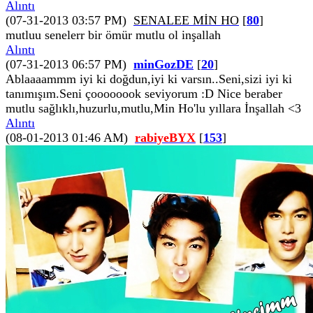
Alıntı
(07-31-2013 03:57 PM)
SENALEE MİN HO
[
80
]
mutluu senelerr bir ömür mutlu ol inşallah
Alıntı
(07-31-2013 06:57 PM)
minGozDE
[
20
]
Ablaaaammm iyi ki doğdun,iyi ki varsın..Seni,sizi iyi ki
tanımışım.Seni çoooooook seviyorum :D Nice beraber
mutlu sağlıklı,huzurlu,mutlu,Min Ho'lu yıllara İnşallah <3
Alıntı
(08-01-2013 01:46 AM)
rabiyeBYX
[
153
]