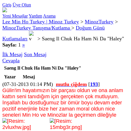
Giriş
Üye Olun
Yeni Mesajlar
Yardım
Arama
Lee Min Ho Turkey | Minoz Turkey
>
MinozTurkey
>
MinozTurkey Tanışma/Kutlama
>
Doğum Günü
Kutlamaları
>
Saeng Il Chuk Ha Ham Ni Da "Haley"
Sayfa:
1
»
İlk Mesaj
Son Mesaj
Cevapla
Saeng Il Chuk Ha Ham Ni Da "Haley"
Yazar
Mesaj
(07-31-2013 01:14 PM)
mutlu çiğdem
[
193
]
Gülin'im hayatımızın bir parçası oldun ve ona anlam
kattın seni tanıdığım için gerçekten çok mutluyum.
İnşallah bu dostluğumuz bir ömür boyu devam eder
pozitif enerjinle bize her zaman moral oldun nice
seneleri Min Ho ve Minozlar la geçirmen dileğiyle