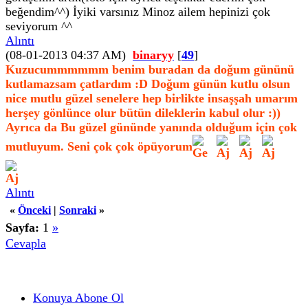
beğendim^^) İyiki varsınız Minoz ailem hepinizi çok
seviyorum ^^
Alıntı
(08-01-2013 04:37 AM)
binaryy
[
49
]
Kuzucummmmmm benim buradan da doğum gününü
kutlamazsam çatlardım :D Doğum günün kutlu olsun
nice mutlu güzel senelere hep birlikte insaşşah umarım
herşey gönlünce olur bütün dileklerin kabul olur :))
Ayrıca da Bu güzel gününde yanında olduğum için çok
mutluyum. Seni çok çok öpüyorum
Alıntı
«
Önceki
|
Sonraki
»
Sayfa:
1
»
Cevapla
Konuya Abone Ol