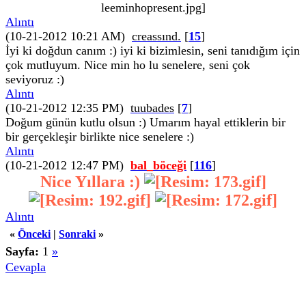
Alıntı
(10-21-2012 10:21 AM)
creassınd.
[
15
]
İyi ki doğdun canım :) iyi ki bizimlesin, seni tanıdığım için
çok mutluyum. Nice min ho lu senelere, seni çok
seviyoruz :)
Alıntı
(10-21-2012 12:35 PM)
tuubades
[
7
]
Doğum günün kutlu olsun :) Umarım hayal ettiklerin bir
bir gerçekleşir birlikte nice senelere :)
Alıntı
(10-21-2012 12:47 PM)
bal_böceği
[
116
]
Nice Yıllara :)
Alıntı
«
Önceki
|
Sonraki
»
Sayfa:
1
»
Cevapla