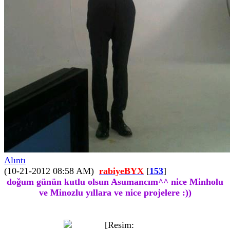
Alıntı
(10-21-2012 08:58 AM)
rabiyeBYX
[
153
]
doğum günün kutlu olsun Asumancım^^ nice Minholu
ve Minozlu yıllara ve nice projelere :))