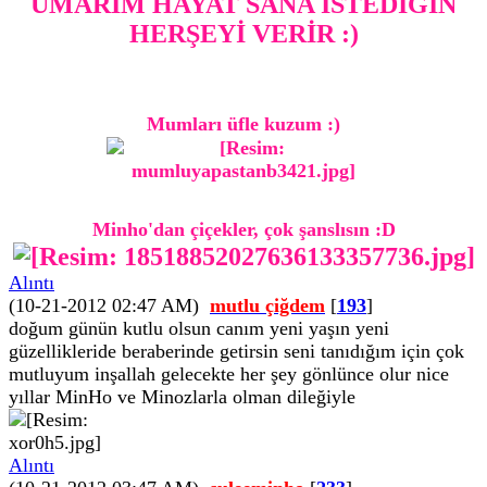
UMARIM HAYAT SANA İSTEDİĞİN
HERŞEYİ VERİR :)
Mumları üfle kuzum :)
Minho'dan çiçekler, çok şanslısın :D
Alıntı
(10-21-2012 02:47 AM)
mutlu çiğdem
[
193
]
doğum günün kutlu olsun canım yeni yaşın yeni
güzellikleride beraberinde getirsin seni tanıdığım için çok
mutluyum inşallah gelecekte her şey gönlünce olur nice
yıllar MinHo ve Minozlarla olman dileğiyle
Alıntı