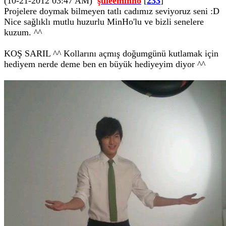
(10-21-2012 03:47 AM)
şuleeminho
[
233
]
Projelere doymak bilmeyen tatlı cadımız seviyoruz seni :D
Nice sağlıklı mutlu huzurlu MinHo'lu ve bizli senelere
kuzum. ^^
KOŞ SARIL ^^ Kollarını açmış doğumgünü kutlamak için
hediyem nerde deme ben en büyük hediyeyim diyor ^^