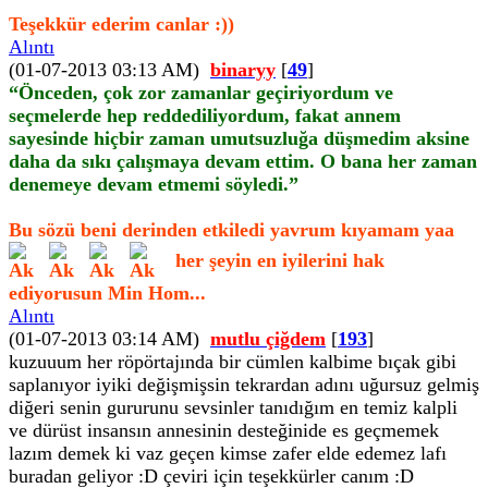
Teşekkür ederim canlar :))
Alıntı
(01-07-2013 03:13 AM)
binaryy
[
49
]
“Önceden, çok zor zamanlar geçiriyordum ve
seçmelerde hep reddediliyordum, fakat annem
sayesinde hiçbir zaman umutsuzluğa düşmedim aksine
daha da sıkı çalışmaya devam ettim. O bana her zaman
denemeye devam etmemi söyledi.”
Bu sözü beni derinden etkiledi yavrum kıyamam yaa
her şeyin en iyilerini hak
ediyorusun Min Hom...
Alıntı
(01-07-2013 03:14 AM)
mutlu çiğdem
[
193
]
kuzuuum her röpörtajında bir cümlen kalbime bıçak gibi
saplanıyor iyiki değişmişsin tekrardan adını uğursuz gelmiş
diğeri senin gururunu sevsinler tanıdığım en temiz kalpli
ve dürüst insansın annesinin desteğinide es geçmemek
lazım demek ki vaz geçen kimse zafer elde edemez lafı
buradan geliyor :D çeviri için teşekkürler canım :D