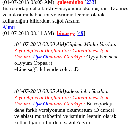
(01-07-2013 03:05 AM)
şuleeminho
[
233
]
Bu röportajı daha farklı versiyonunu okumuştum :D annesi
ve ablası muhabbetini ve isminin leemin olarak
kullandığını biliordum sağol Arzum
Alıntı
(01-07-2013 03:11 AM)
binaryy
[
49
]
(01-07-2013 03:00 AM)
Ciqdem.Minho Yazılan:
Ziyaretçilerin Bağlantıları Görebilmesi İçin
Foruma
Üye Ol
maları Gerekiyor.
Oyyy ben sana
öLyyüm Oppaa :)
eLine sağLık hemde çok .. :D
(01-07-2013 03:05 AM)
şuleeminho Yazılan:
Ziyaretçilerin Bağlantıları Görebilmesi İçin
Foruma
Üye Ol
maları Gerekiyor.
Bu röportajı
daha farklı versiyonunu okumuştum :D annesi
ve ablası muhabbetini ve isminin leemin olarak
kullandığını biliordum sağol Arzum