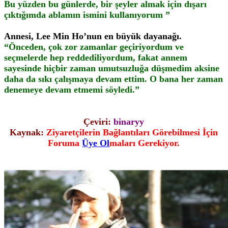
Bu yüzden bu günlerde, bir şeyler almak için dışarı
çıktığımda ablamın ismini kullanıyorum ”
Annesi, Lee Min Ho’nun en büyük dayanağı.
“Önceden, çok zor zamanlar geçiriyordum ve
seçmelerde hep reddediliyordum, fakat annem
sayesinde hiçbir zaman umutsuzluğa düşmedim aksine
daha da sıkı çalışmaya devam ettim. O bana her zaman
denemeye devam etmemi söyledi.”
Çeviri:
binaryy
Kaynak:
Ziyaretçilerin Bağlantıları Görebilmesi İçin
Foruma
Üye Ol
maları Gerekiyor.