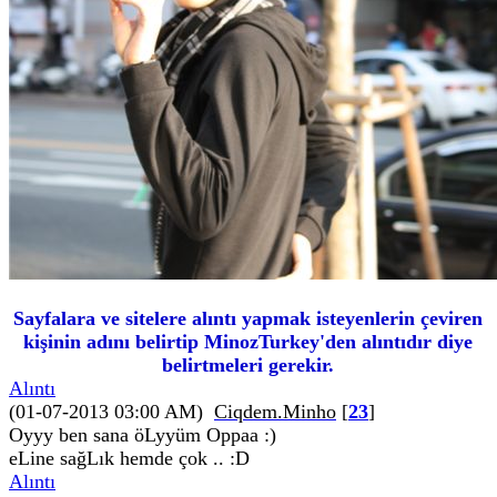
Sayfalara ve sitelere alıntı yapmak isteyenlerin çeviren
kişinin adını belirtip MinozTurkey'den alıntıdır diye
belirtmeleri gerekir.
Alıntı
(01-07-2013 03:00 AM)
Ciqdem.Minho
[
23
]
Oyyy ben sana öLyyüm Oppaa :)
eLine sağLık hemde çok .. :D
Alıntı