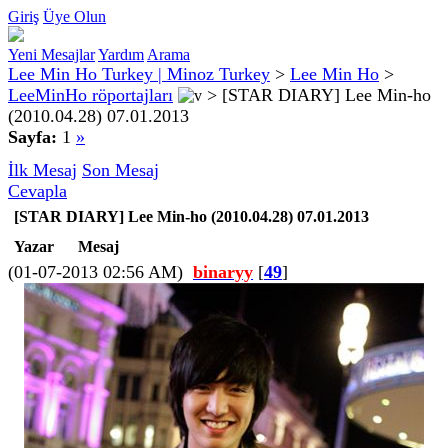
Giriş
Üye Olun
Yeni Mesajlar
Yardım
Arama
Lee Min Ho Turkey | Minoz Turkey
>
Lee Min Ho
>
LeeMinHo röportajları
>
[STAR DIARY] Lee Min-ho
(2010.04.28) 07.01.2013
Sayfa:
1
»
İlk Mesaj
Son Mesaj
Cevapla
[STAR DIARY] Lee Min-ho (2010.04.28) 07.01.2013
Yazar
Mesaj
(01-07-2013 02:56 AM)
binaryy
[
49
]