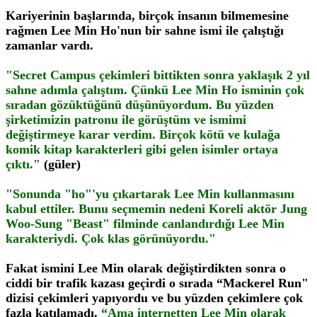
Kariyerinin başlarında, birçok insanın bilmemesine
rağmen Lee Min Ho'nun bir sahne ismi ile çalıştığı
zamanlar vardı.
"Secret Campus çekimleri bittikten sonra yaklaşık 2 yıl
sahne adımla çalıştım. Çünkü Lee Min Ho isminin çok
sıradan gözüktüğünü düşünüyordum. Bu yüzden
şirketimizin patronu ile görüştüm ve ismimi
değiştirmeye karar verdim. Birçok kötü ve kulağa
komik kitap karakterleri gibi gelen isimler ortaya
çıktı."
(güler)
"Sonunda "ho"'yu çıkartarak Lee Min kullanmasını
kabul ettiler. Bunu seçmemin nedeni Koreli aktör Jung
Woo-Sung "Beast" filminde canlandırdığı Lee Min
karakteriydi. Çok klas görünüyordu."
Fakat ismini Lee Min olarak değiştirdikten sonra o
ciddi bir trafik kazası geçirdi o sırada “Mackerel Run"
dizisi çekimleri yapıyordu ve bu yüzden çekimlere çok
fazla katılamadı.
“Ama internetten Lee Min olarak