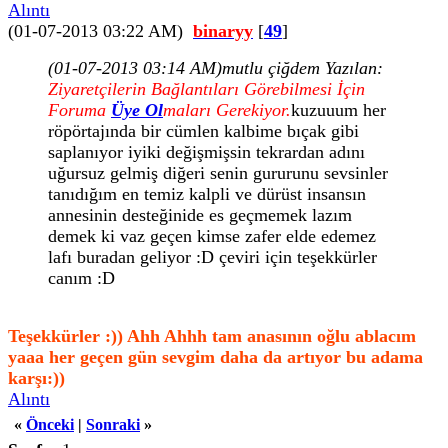
Alıntı
(01-07-2013 03:22 AM)
binaryy
[
49
]
(01-07-2013 03:14 AM)
mutlu çiğdem Yazılan:
Ziyaretçilerin Bağlantıları Görebilmesi İçin
Foruma
Üye Ol
maları Gerekiyor.
kuzuuum her
röpörtajında bir cümlen kalbime bıçak gibi
saplanıyor iyiki değişmişsin tekrardan adını
uğursuz gelmiş diğeri senin gururunu sevsinler
tanıdığım en temiz kalpli ve dürüst insansın
annesinin desteğinide es geçmemek lazım
demek ki vaz geçen kimse zafer elde edemez
lafı buradan geliyor :D çeviri için teşekkürler
canım :D
Teşekkürler :)) Ahh Ahhh tam anasının oğlu ablacım
yaaa her geçen gün sevgim daha da artıyor bu adama
karşı:))
Alıntı
«
Önceki
|
Sonraki
»