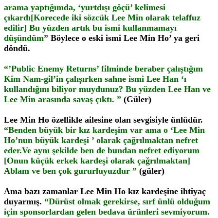
arama yaptığımda, ‘yurtdışı göçü’ kelimesi
çıkardı[Korecede iki sözcük Lee Min olarak telaffuz
edilir] Bu yüzden artık bu ismi kullanmamayı
düşündüm”
Böylece o eski ismi Lee Min Ho’ ya geri
döndü.
“’Public Enemy Returns’ filminde beraber çalıştığım
Kim Nam-gil’in çalışırken sahne ismi Lee Han ‘ı
kullandığını biliyor muydunuz? Bu yüzden Lee Han ve
Lee Min arasında savaş çıktı. ”
(Güler)
Lee Min Ho özellikle ailesine olan sevgisiyle ünlüdür.
“Benden büyük bir kız kardeşim var ama o ‘Lee Min
Ho’nun büyük kardeşi ’ olarak çağrılmaktan nefret
eder.Ve aynı şekilde ben de bundan nefret ediyorum
[Onun küçük erkek kardeşi olarak çağrılmaktan]
Ablam ve ben çok gururluyuzdur ”
(güler)
Ama bazı zamanlar Lee Min Ho kız kardeşine ihtiyaç
duyarmış.
“Dürüst olmak gerekirse, sırf ünlü olduğum
için sponsorlardan gelen bedava ürünleri sevmiyorum.