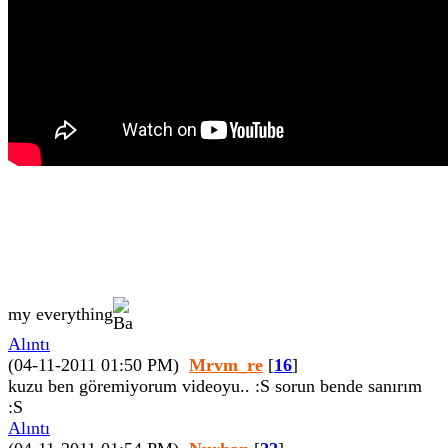
my everything
Alıntı
(04-11-2011 01:50 PM)
Mrvm_re
[
16
]
kuzu ben göremiyorum videoyu.. :S sorun bende sanırım
:S
Alıntı