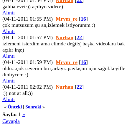
(04-11-2011 01:54 PM)
Nurhan
[
22
]
galiba evet:)) açılıyo video:)
Alıntı
(04-11-2011 01:55 PM)
Mrvm_re
[
16
]
çok mutsuzum şu an,izlemek istiyorumm :)
Alıntı
(04-11-2011 01:57 PM)
Nurhan
[
22
]
izlemeni isterdim ama elimde değil:( başka videolara bak
açılır inş:)
Alıntı
(04-11-2011 01:59 PM)
Mrvm_re
[
16
]
oldu...çok severim bu şarkıyı..paylaşım için sağol.keyifle
dinliycem :)
Alıntı
(04-11-2011 02:02 PM)
Nurhan
[
22
]
:)) not at all:))
Alıntı
«
Önceki
|
Sonraki
»
Sayfa:
1
»
Cevapla