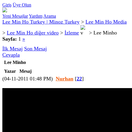
Giriş
Üye Olun
Yeni Mesajlar
Yardım
Arama
Lee Min Ho Turkey | Minoz Turkey
>
Lee Min Ho Media
>
Lee Min Ho diğer video
>
İzleme
>
Lee Minho
Sayfa:
1
»
İlk Mesaj
Son Mesaj
Cevapla
Lee Minho
Yazar
Mesaj
(04-11-2011 01:48 PM)
Nurhan
[
22
]