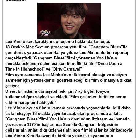
Lee Minho sert karaktere dönüşümü hakkında konuştu.
18 Ocak'ta Mbc Section programı yeni filmi "Gangnam Blues"ile
geri dönüş yapacak olan Hallyu yıldıız Lee Minho ile bir röportaj
gerçekleştirdi."Gangnam Blues"filmi yönetmen Yoo Ha'nın
merakla beklenen üçlemesi son filmi.İlk iki film"Once Upon a
Time in Highschool" ve "Dirty Carnaval"
Film aynı zamanda Lee Minho'nun ilk başrol olacağı ve aksiyon
sahneler için yeteneklerini göstrebileceği bir film olmasıyla dikkat
çekiyor.
O sert bir adama dönüşebilmek için 7 ay hiçbir losyon
kullanmadığını söyledi ve ekledi."Film çekimleri bittikten sonra
cildim harap bir haldeydi."
Lee Minho ayrıca filmin kamera arkasında yaşananlarla ilgili daha
fazla hikayeyi 18 ocakta yayınlanacak olan programda anlattı.
"Gangnam Blues"filmi Yoo Ha'nın dostluğun,ihtirasın ve ihanetin
çevresinde 1970'in başlarında Seul'de Gangnam bölgesinin
gelişiminin anlatıldığı üçlemesinin son filmidir.Harika bir kadroyla
Lee Minho,Kim Raewon ile birlikte yetenekli oyuncuların