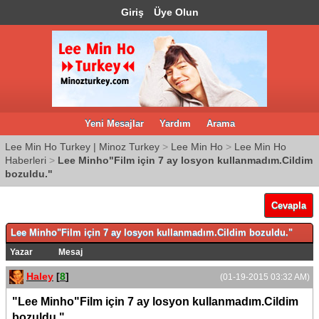
Giriş
Üye Olun
Yeni Mesajlar
Yardım
Arama
Lee Min Ho Turkey | Minoz Turkey
>
Lee Min Ho
>
Lee Min Ho
Haberleri
>
Lee Minho"Film için 7 ay losyon kullanmadım.Cildim
bozuldu."
Cevapla
Lee Minho"Film için 7 ay losyon kullanmadım.Cildim bozuldu."
Yazar
Mesaj
Haley
[
8
]
(01-19-2015 03:32 AM)
"Lee Minho"Film için 7 ay losyon kullanmadım.Cildim
bozuldu."