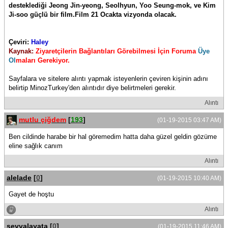
desteklediği Jeong Jin-yeong, Seolhyun, Yoo Seung-mok, ve Kim
Ji-soo güçlü bir film.Film 21 Ocakta vizyonda olacak.
Çeviri:
Haley
Kaynak:
Ziyaretçilerin Bağlantıları Görebilmesi İçin Foruma
Üye
Ol
maları Gerekiyor.
Sayfalara ve sitelere alıntı yapmak isteyenlerin çeviren kişinin adını
belirtip MinozTurkey'den alıntıdır diye belirtmeleri gerekir.
Alıntı
mutlu çiğdem
[
193
]
(01-19-2015 03:47 AM)
Ben cildinde harabe bir hal göremedim hatta daha güzel geldin gözüme
eline sağlık canım
Alıntı
alelade
[
0
]
(01-19-2015 10:40 AM)
Gayet de hoştu
Alıntı
şevvalayata
[
0
]
(01-19-2015 11:46 AM)