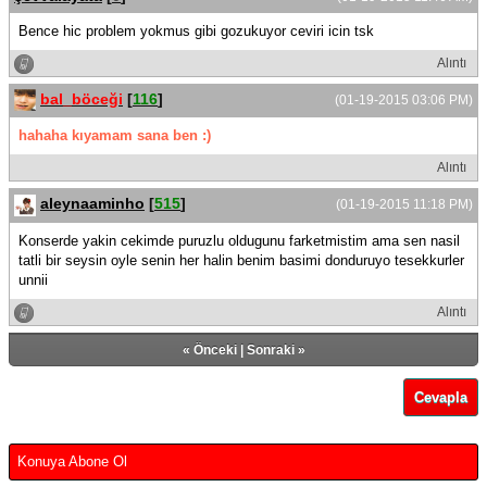
Bence hic problem yokmus gibi gozukuyor ceviri icin tsk
Alıntı
bal_böceği
[
116
]
(01-19-2015 03:06 PM)
hahaha kıyamam sana ben :)
Alıntı
aleynaaminho
[
515
]
(01-19-2015 11:18 PM)
Konserde yakin cekimde puruzlu oldugunu farketmistim ama sen nasil
tatli bir seysin oyle senin her halin benim basimi donduruyo tesekkurler
unnii
Alıntı
«
Önceki
|
Sonraki
»
Cevapla
Konuya Abone Ol