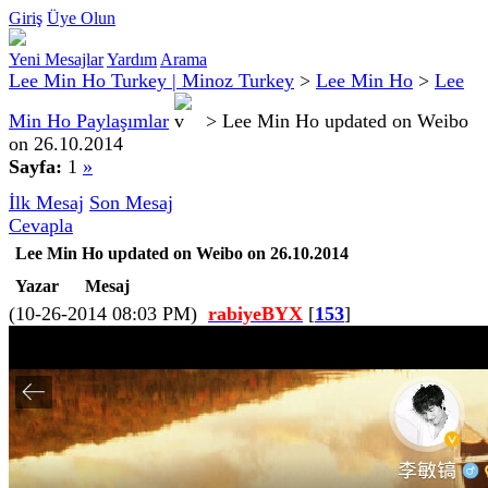
Giriş
Üye Olun
Yeni Mesajlar
Yardım
Arama
Lee Min Ho Turkey | Minoz Turkey
>
Lee Min Ho
>
Lee
Min Ho Paylaşımlar
>
Lee Min Ho updated on Weibo
on 26.10.2014
Sayfa:
1
»
İlk Mesaj
Son Mesaj
Cevapla
Lee Min Ho updated on Weibo on 26.10.2014
Yazar
Mesaj
(10-26-2014 08:03 PM)
rabiyeBYX
[
153
]