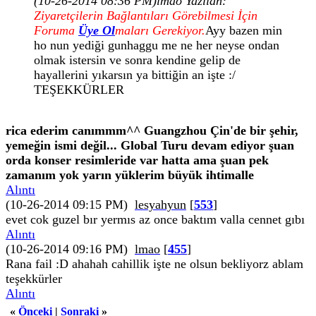
(10-26-2014 08:36 PM)
lmao Yazılan:
Ziyaretçilerin Bağlantıları Görebilmesi İçin
Foruma
Üye Ol
maları Gerekiyor.
Ayy bazen min
ho nun yediği gunhaggu me ne her neyse ondan
olmak istersin ve sonra kendine gelip de
hayallerini yıkarsın ya bittiğin an işte :/
TEŞEKKÜRLER
rica ederim canımmm^^ Guangzhou Çin'de bir şehir,
yemeğin ismi değil... Global Turu devam ediyor şuan
orda konser resimleride var hatta ama şuan pek
zamanım yok yarın yüklerim büyük ihtimalle
Alıntı
(10-26-2014 09:15 PM)
lesyahyun
[
553
]
evet cok guzel bır yermıs az once baktım valla cennet gıbı
Alıntı
(10-26-2014 09:16 PM)
lmao
[
455
]
Rana fail :D ahahah cahillik işte ne olsun bekliyorz ablam
teşekkürler
Alıntı
«
Önceki
|
Sonraki
»