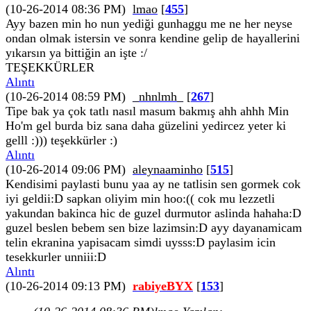
(10-26-2014 08:36 PM)
lmao
[
455
]
Ayy bazen min ho nun yediği gunhaggu me ne her neyse
ondan olmak istersin ve sonra kendine gelip de hayallerini
yıkarsın ya bittiğin an işte :/
TEŞEKKÜRLER
Alıntı
(10-26-2014 08:59 PM)
_nhnlmh_
[
267
]
Tipe bak ya çok tatlı nasıl masum bakmış ahh ahhh Min
Ho'm gel burda biz sana daha güzelini yedircez yeter ki
gelll :))) teşekkürler :)
Alıntı
(10-26-2014 09:06 PM)
aleynaaminho
[
515
]
Kendisimi paylasti bunu yaa ay ne tatlisin sen gormek cok
iyi geldii:D sapkan oliyim min hoo:(( cok mu lezzetli
yakundan bakinca hic de guzel durmutor aslinda hahaha:D
guzel beslen bebem sen bize lazimsin:D ayy dayanamicam
telin ekranina yapisacam simdi uysss:D paylasim icin
tesekkurler unniii:D
Alıntı
(10-26-2014 09:13 PM)
rabiyeBYX
[
153
]