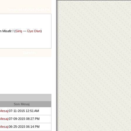
Zaman:
08-08-2026, 01:38 PM
 Misafir ! (
Giriş
—
Üye Olun
)
Takvim
Son Mesaj
Mesaj
:07-11-2015 12:51 AM
Mesaj
:07-09-2015 08:27 PM
Mesaj
:06-25-2015 06:14 PM