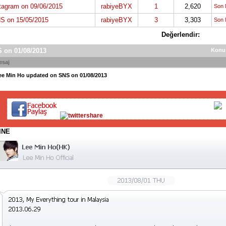
tagram on 09/06/2015
rabiyeBYX
1
2,620
Son 
S on 15/05/2015
rabiyeBYX
3
3,303
Son 
Değerlendir:
 on 01/08/2013
Konu
esaj
ee Min Ho updated on SNS on 01/08/2013
INE