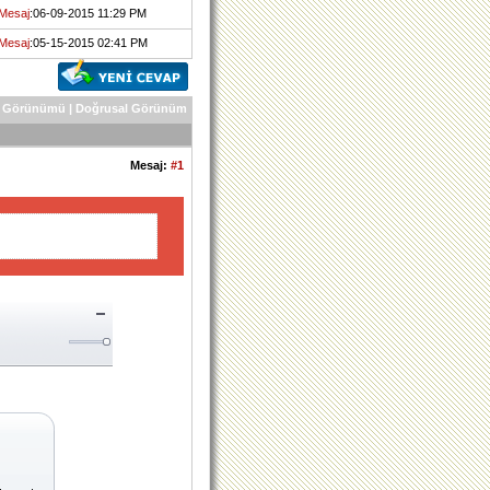
Mesaj
:06-09-2015 11:29 PM
Mesaj
:05-15-2015 02:41 PM
 Görünümü
|
Doğrusal Görünüm
Mesaj:
#1