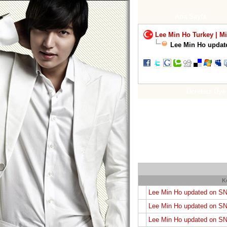
Ana Sayfa
Lee Min Ho Turkey | M
Lee Min Ho updat
Ücretsiz Üye
K
Lee Min Ho updated on SN
Lee Min Ho updated on SN
Lee Min Ho updated on SN