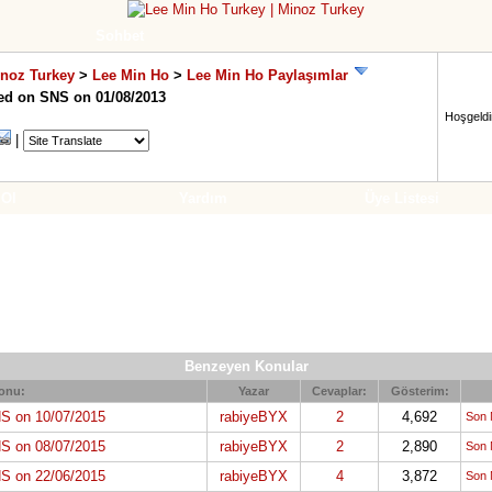
Sohbet
inoz Turkey
>
Lee Min Ho
>
Lee Min Ho Paylaşımlar
ed on SNS on 01/08/2013
Hoşgeldin
|
 Ol
Yardım
Üye Listesi
Benzeyen Konular
onu:
Yazar
Cevaplar:
Gösterim:
S on 10/07/2015
rabiyeBYX
2
4,692
Son 
S on 08/07/2015
rabiyeBYX
2
2,890
Son 
S on 22/06/2015
rabiyeBYX
4
3,872
Son 