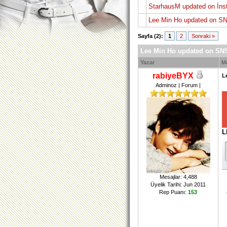
StarhausM updated on İns
Lee Min Ho updated on SN
Sayfa (2):
1
2
Sonraki »
Lee Min Ho updated on SNS
Yazar
M
rabiyeBYX
L
Adminoz | Forum |
L
Mesajlar: 4,488
Üyelik Tarihi: Jun 2011
Rep Puanı:
153