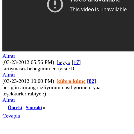
Alıntı
(03-23-2012 05:56 PM)
heyyo
[
17
]
tartışmasız bebeğimm en iyisi :D
Alıntı
(03-23-2012 10:00 PM)
kübra kılınç
[
82
]
her gün arirang'ı izliyorum nasıl görmem yaa
teşekkürler rabiye :)
Alıntı
«
Önceki
|
Sonraki
»
Cevapla