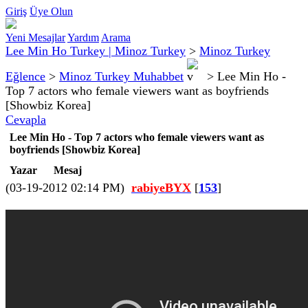
Giriş
Üye Olun
Yeni Mesajlar
Yardım
Arama
Lee Min Ho Turkey | Minoz Turkey
>
Minoz Turkey
Eğlence
>
Minoz Turkey Muhabbet
>
Lee Min Ho -
Top 7 actors who female viewers want as boyfriends
[Showbiz Korea]
Cevapla
Lee Min Ho - Top 7 actors who female viewers want as
boyfriends [Showbiz Korea]
Yazar
Mesaj
(03-19-2012 02:14 PM)
rabiyeBYX
[
153
]