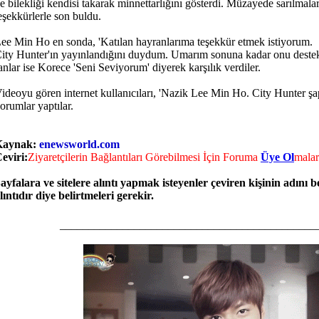
e bilekliği kendisi takarak minnettarlığını gösterdi. Müzayede sarılmala
eşekkürlerle son buldu.
ee Min Ho en sonda, 'Katılan hayranlarıma teşekkür etmek istiyorum.
ity Hunter'ın yayınlandığını duydum. Umarım sonuna kadar onu destekl
anlar ise Korece 'Seni Seviyorum' diyerek karşılık verdiler.
ideoyu gören internet kullanıcıları, 'Nazik Lee Min Ho. City Hunter şap
orumlar yaptılar.
Kaynak:
enewsworld.com
eviri:
Ziyaretçilerin Bağlantıları Görebilmesi İçin Foruma
Üye Ol
malar
ayfalara ve sitelere alıntı yapmak isteyenler çeviren kişinin adını
lıntıdır diye belirtmeleri gerekir.
_____________________________________________