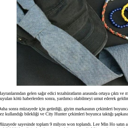
ayranlarından gelen sağır edici tezahüratların arasında ortaya çıktı ve
uyulan kötü haberlerden sonra, yardımcı olabilmeyi umut ederek geldim'
aha sonra müzayede için getirdiği, giyim markasının çekimleri boyunca 
ez kullandığı bilekliği ve City Hunter çekimleri boyunca taktığı şapkası
üzayede sayesinde toplam 9 milyon won toplandı. Lee Min Ho satın ala