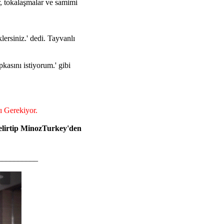
r, tokalaşmalar ve samimi
ersiniz.' dedi. Tayvanlı
kasını istiyorum.' gibi
ı Gerekiyor.
 belirtip MinozTurkey'den
__________