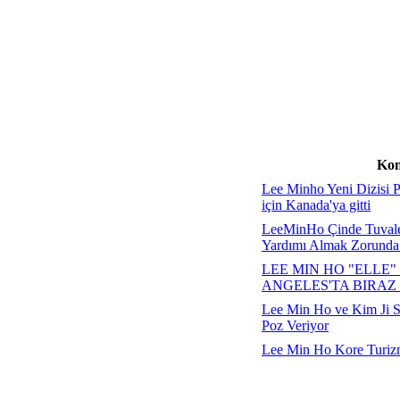
Kon
Lee Minho Yeni Dizisi 
için Kanada'ya gitti
LeeMinHo Çinde Tuvalet
Yardımı Almak Zorunda
LEE MIN HO "ELLE" 
ANGELES'TA BIRAZ
Lee Min Ho ve Kim Ji S
Poz Veriyor
Lee Min Ho Kore Turizm