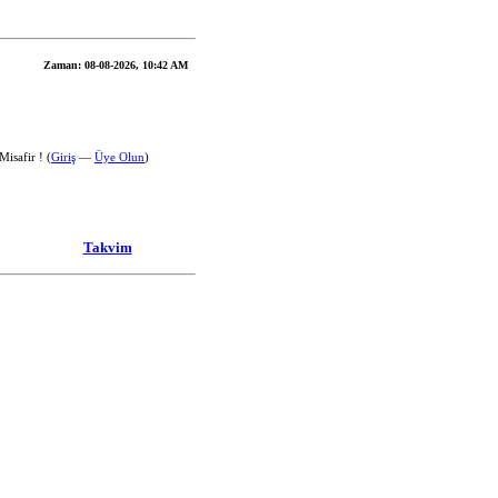
Zaman:
08-08-2026, 10:42 AM
isafir ! (
Giriş
—
Üye Olun
)
Takvim