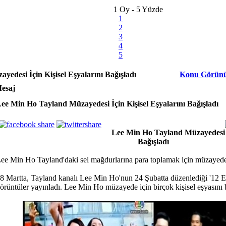
1 Oy - 5 Yüzde
1
2
3
4
5
edesi İçin Kişisel Eşyalarını Bağışladı
Konu Görün
esaj
ee Min Ho Tayland Müzayedesi İçin Kişisel Eşyalarını Bağışladı
Lee Min Ho Tayland Müzayedesi İç
Bağışladı
ee Min Ho Tayland'daki sel mağdurlarına para toplamak için müzayede 
8 Martta, Tayland kanalı Lee Min Ho'nun 24 Şubatta düzenlediği '12
örüntüler yayınladı. Lee Min Ho müzayede için birçok kişisel eşyasını b