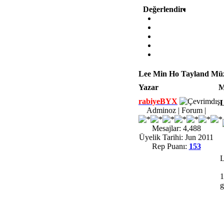
Değerlendir:
Lee Min Ho Tayland Müzay
Yazar
M
rabiyeBYX
L
Adminoz | Forum |
Mesajlar: 4,488
Üyelik Tarihi: Jun 2011
Rep Puanı:
153
L
1
g