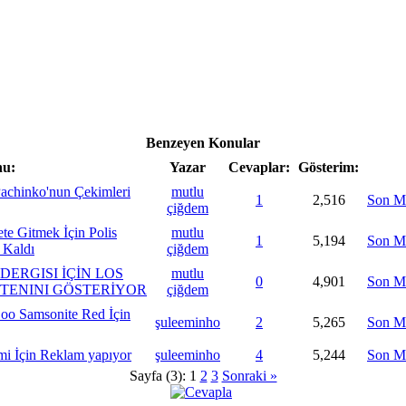
Benzeyen Konular
u:
Yazar
Cevaplar:
Gösterim:
Pachinko'nun Çekimleri
mutlu
1
2,516
Son M
çiğdem
e Gitmek İçin Polis
mutlu
1
5,194
Son M
 Kaldı
çiğdem
DERGISI İÇİN LOS
mutlu
0
4,901
Son M
 TENINI GÖSTERİYOR
çiğdem
oo Samsonite Red İçin
şuleeminho
2
5,265
Son M
i İçin Reklam yapıyor
şuleeminho
4
5,244
Son M
Sayfa (3):
1
2
3
Sonraki »