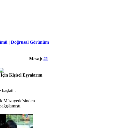
ümü
|
Doğrusal Görünüm
Mesaj:
#1
in Kişisel Eşyalarını
başlattı.
 Ek Müzayede'sinden
ağışlamıştı.