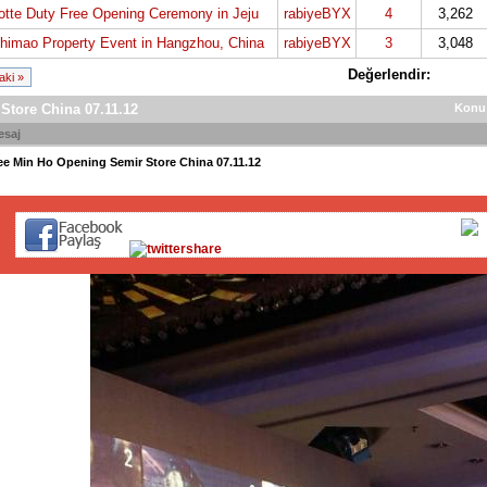
otte Duty Free Opening Ceremony in Jeju
rabiyeBYX
4
3,262
Shimao Property Event in Hangzhou, China
rabiyeBYX
3
3,048
Değerlendir:
aki »
Store China 07.11.12
Konu
esaj
ee Min Ho Opening Semir Store China 07.11.12