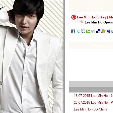
Ana Sayfa
Lee Min Ho Turkey | M
Lee Min Ho Openi
Ücretsiz Üye
16.07.2015 Lee Min Ho - 
23.07.2015 Lee Min Ho - 
Lee Min Ho - LG China