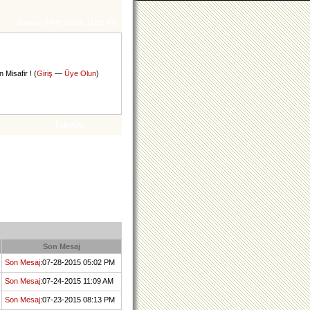
Zaman:
08-07-2026, 11:23 PM
 Misafir ! (
Giriş
—
Üye Olun
)
Takvim
Son Mesaj
Son Mesaj
:07-28-2015 05:02 PM
Son Mesaj
:07-24-2015 11:09 AM
Son Mesaj
:07-23-2015 08:13 PM