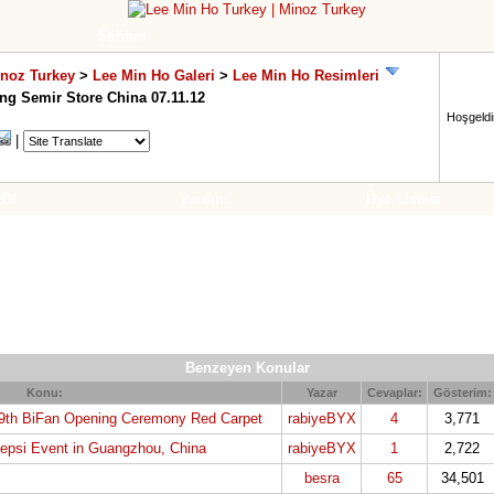
Sohbet
inoz Turkey
>
Lee Min Ho Galeri
>
Lee Min Ho Resimleri
ng Semir Store China 07.11.12
Hoşgeldin
|
 Ol
Yardım
Üye Listesi
Benzeyen Konular
Konu:
Yazar
Cevaplar:
Gösterim:
19th BiFan Opening Ceremony Red Carpet
rabiyeBYX
4
3,771
Pepsi Event in Guangzhou, China
rabiyeBYX
1
2,722
besra
65
34,501