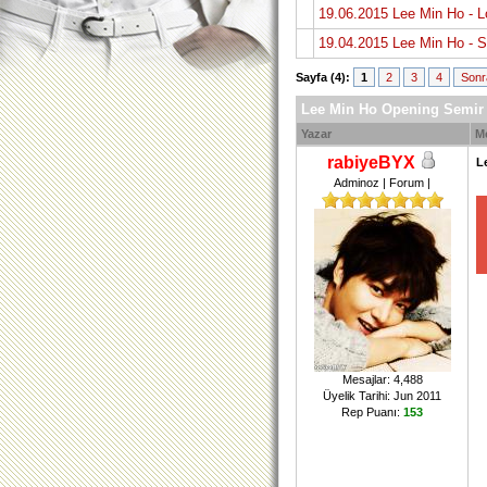
19.06.2015 Lee Min Ho - L
19.04.2015 Lee Min Ho - 
Sayfa (4):
1
2
3
4
Sonr
Lee Min Ho Opening Semir 
Yazar
M
rabiyeBYX
L
Adminoz | Forum |
Mesajlar: 4,488
Üyelik Tarihi: Jun 2011
Rep Puanı:
153