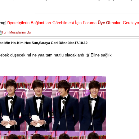
________________________________________________
img]
Ziyaretçilerin Bağlantıları Görebilmesi İçin Foruma
Üye Ol
maları Gerekiyo
ee Min Ho-Kim Hee Sun,Saraya Geri Döndüler.17.10.12
ebek düşecek mi ne yaa tam mutlu olacaklardı :(( Eline sağlık
________________________________________________