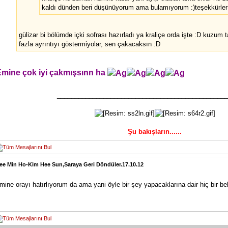
kaldı dünden beri düşünüyorum ama bulamıyorum :)teşekkürle
gülizar bi bölümde içki sofrası hazırladı ya kraliçe orda işte :D kuzum t
fazla ayrıntıyı göstermiyolar, sen çakacaksın :D
Emine çok iyi çakmışsınn ha
________________________________________________
Şu bakışların......
ee Min Ho-Kim Hee Sun,Saraya Geri Döndüler.17.10.12
mine orayı hatırlıyorum da ama yani öyle bir şey yapacaklarına dair hiç bir bel