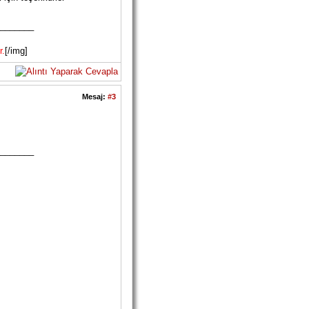
_______
r.
[/img]
Mesaj:
#3
_______