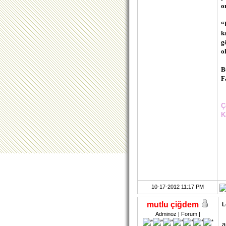
o
“
k
g
o
B
F
Ç
K
10-17-2012 11:17 PM
mutlu çiğdem
L
Adminoz | Forum |
a