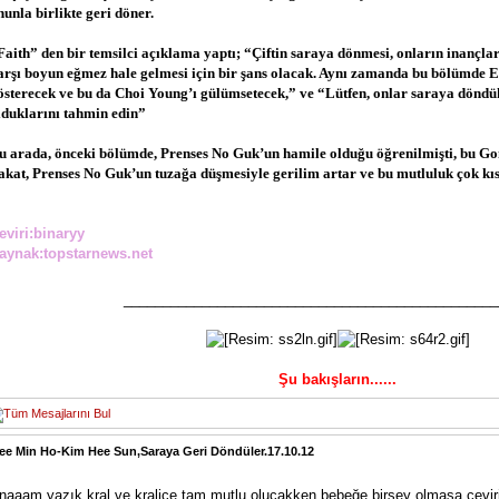
nunla birlikte geri döner.
Faith” den bir temsilci açıklama yaptı; “Çiftin saraya dönmesi, onların inançla
arşı boyun eğmez hale gelmesi için bir şans olacak. Aynı zamanda bu bölümde Eu
österecek ve bu da Choi Young’ı gülümsetecek,” ve “Lütfen, onlar saraya döndük
lduklarını tahmin edin”
u arada, önceki bölümde, Prenses No Guk’un hamile olduğu öğrenilmişti, bu Gon 
akat, Prenses No Guk’un tuzağa düşmesiyle gerilim artar ve bu mutluluk çok kıs
eviri:binaryy
aynak:topstarnews.net
________________________________________________
Şu bakışların......
ee Min Ho-Kim Hee Sun,Saraya Geri Döndüler.17.10.12
naaam yazık kral ve kraliçe tam mutlu olucakken bebeğe birşey olmasa çeviri 