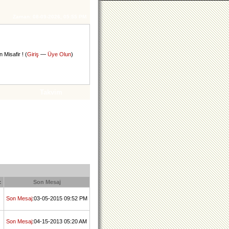
Zaman:
08-09-2026, 05:55 PM
 Misafir ! (
Giriş
—
Üye Olun
)
Takvim
:
Son Mesaj
Son Mesaj
:03-05-2015 09:52 PM
Son Mesaj
:04-15-2013 05:20 AM