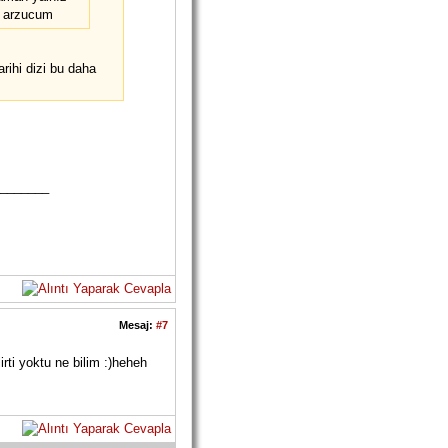
r arzucum
arihi dizi bu daha
_______
Mesaj:
#7
irti yoktu ne bilim :)heheh