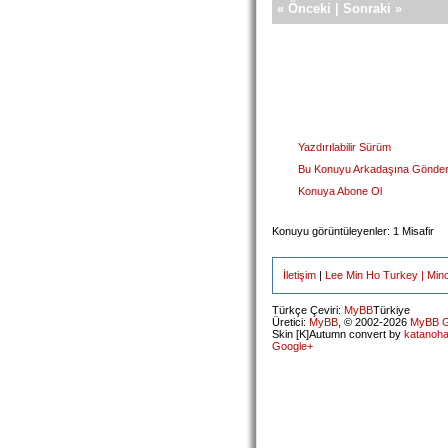
«
Önceki
|
Sonraki
»
Yazdırılabilir Sürüm
Bu Konuyu Arkadaşına Gönde
Konuya Abone Ol
Konuyu görüntüleyenler: 1 Misafir
İletişim
|
Lee Min Ho Turkey | Min
Türkçe Çeviri:
MyBB
Türkiye
Üretici:
MyBB
, © 2002-2026
MyBB G
Skin [K]Autumn convert by
katanoh
Google+