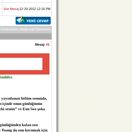
Son Mesaj
:12-20-2012 12:16 PM
 Görünümü
|
Doğrusal Görünüm
Mesaj:
#1
öndüler.
e yayınlanan bölüm sonunda,
un içinde onun günlüğünün
teki senim” ve Eun Soo şoka
 günlüğünden kalan son
i Young da onu korumak için