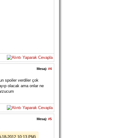
Mesaj:
#4
 spoiler verdiler çok
ayıp olacak ama onlar ne
 arzucum
Mesaj:
#5
0-18-2012 10:13 PM)