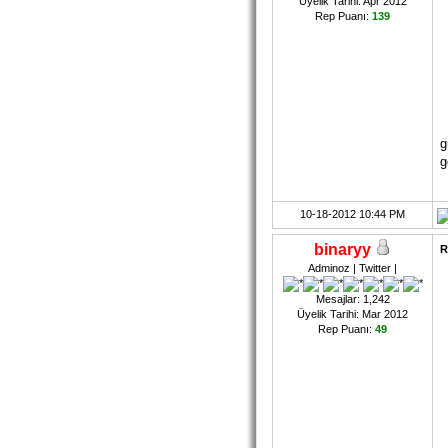
Üyelik Tarihi: Apr 2012
Rep Puanı:
139
g
g
10-18-2012 10:44 PM
binaryy
R
Adminoz | Twitter |
Mesajlar: 1,242
Üyelik Tarihi: Mar 2012
Rep Puanı:
49