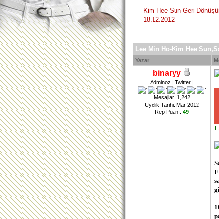
Kim Hee Sun Geri Dönüşün
18.12.2012
Lee Min Ho-Kim Hee Sun,Sa
Yazar
M
binaryy
Adminoz | Twitter |
Mesajlar: 1,242
Üyelik Tarihi: Mar 2012
Rep Puanı:
49
L
S
E
s
g
1
p