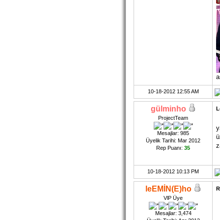
a
10-18-2012 12:55 AM
gülminho
L
ProjectTeam
y
Mesajlar: 985
ü
Üyelik Tarihi: Mar 2012
z
Rep Puanı:
35
10-18-2012 10:13 PM
leEMİN(E)ho
R
VlP Üye
Mesajlar: 3,474