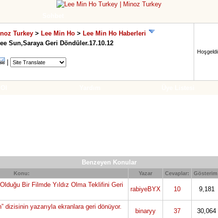
Sohbet
inoz Turkey
>
Lee Min Ho
>
Lee Min Ho Haberleri
ee Sun,Saraya Geri Döndüler.17.10.12
Hoşgeldin
|
 Ol
Yardım
Üye Listesi
Benzeyen Konular
Konu:
Yazar
Cevaplar:
Gösterim
 Olduğu Bir Filmde Yıldız Olma Teklifini Geri
rabiyeBYX
10
9,181
 dizisinin yazarıyla ekranlara geri dönüyor.
binaryy
37
30,064