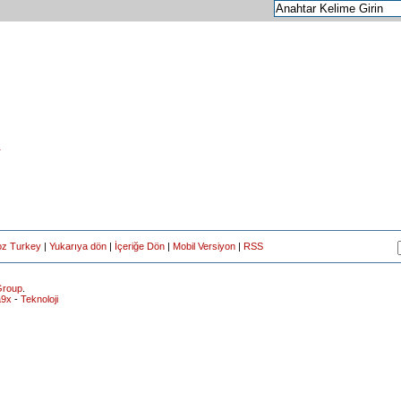
r
oz Turkey
|
Yukarıya dön
|
İçeriğe Dön
|
Mobil Versiyon
|
RSS
roup
.
a9x
-
Teknoloji