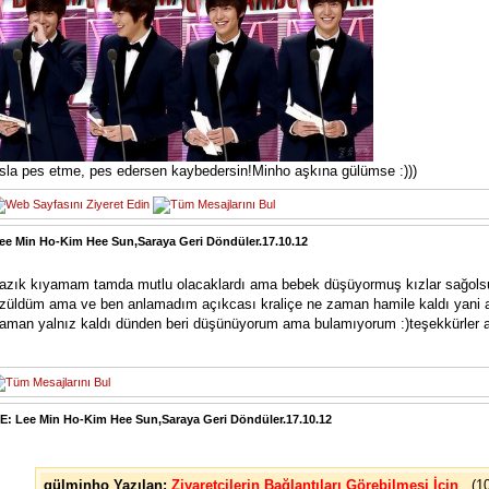
sla pes etme, pes edersen kaybedersin!Minho aşkına gülümse :)))
ee Min Ho-Kim Hee Sun,Saraya Geri Döndüler.17.10.12
azık kıyamam tamda mutlu olacaklardı ama bebek düşüyormuş kızlar sağolsun
züldüm ama ve ben anlamadım açıkcası kraliçe ne zaman hamile kaldı yani 
aman yalnız kaldı dünden beri düşünüyorum ama bulamıyorum :)teşekkürler
E: Lee Min Ho-Kim Hee Sun,Saraya Geri Döndüler.17.10.12
gülminho Yazılan:
Ziyaretçilerin Bağlantıları Görebilmesi İçin
(1