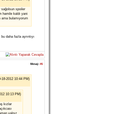
sağolsun spoiler
 hamile kaldı yani
um ama bulamıyorum
i bu daha fazla ayrıntıyı
Mesaj:
#6
0-18-2012 10:44 PM)
2012 10:13 PM)
ş kızlar
açıkcası
zaman yalnız