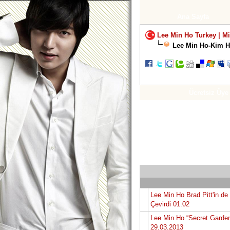
Ana Sayfa
Lee Min Ho Turkey | M
Lee Min Ho-Kim H
Ücretsiz Üye
Lee Min Ho Brad Pitt'in de
Çevirdi 01.02
Lee Min Ho “Secret Garden”
29.03.2013