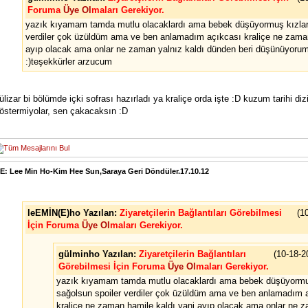
Foruma
Üye Ol
maları Gerekiyor.
yazık kıyamam tamda mutlu olacaklardı ama bebek düşüyormuş kızlar 
verdiler çok üzüldüm ama ve ben anlamadım açıkcası kraliçe ne zaman
ayıp olacak ama onlar ne zaman yalnız kaldı dünden beri düşünüyor
:)teşekkürler arzucum
ülizar bi bölümde içki sofrası hazırladı ya kraliçe orda işte :D kuzum tarihi diz
östermiyolar, sen çakacaksın :D
E: Lee Min Ho-Kim Hee Sun,Saraya Geri Döndüler.17.10.12
leEMİN(E)ho Yazılan:
Ziyaretçilerin Bağlantıları Görebilmesi
(1
İçin Foruma
Üye Ol
maları Gerekiyor.
gülminho Yazılan:
Ziyaretçilerin Bağlantıları
(10-18-
Görebilmesi İçin Foruma
Üye Ol
maları Gerekiyor.
yazık kıyamam tamda mutlu olacaklardı ama bebek düşüyormu
sağolsun spoiler verdiler çok üzüldüm ama ve ben anlamadım 
kraliçe ne zaman hamile kaldı yani ayıp olacak ama onlar ne 