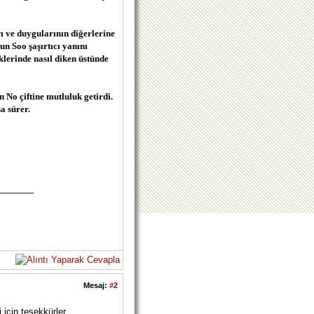
rı ve duygularının diğerlerine
n Soo şaşırtıcı yanını
lerinde nasıl diken üstünde
No çiftine mutluluk getirdi.
a sürer.
_______
Mesaj:
#2
için teşekkürler