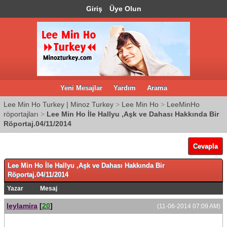
Giriş
Üye Olun
Yeni Mesajlar
Yardım
Arama
Lee Min Ho Turkey | Minoz Turkey
>
Lee Min Ho
>
LeeMinHo
röportajları
>
Lee Min Ho İle Hallyu ,Aşk ve Dahası Hakkında Bir
Röportaj.04/11/2014
Cevapla
Lee Min Ho İle Hallyu ,Aşk ve Dahası Hakkında Bir
Röportaj.04/11/2014
Yazar
Mesaj
leylamira
[
20
]
(11-06-2014 07:09 AM)