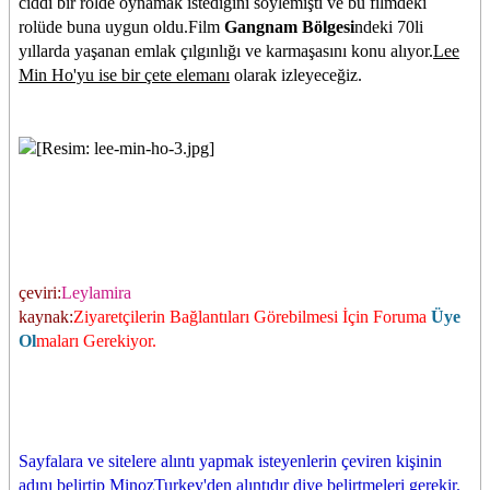
ciddi bir rolde oynamak istediğini söylemişti ve bu filmdeki
rolüde buna uygun oldu.Film
Gangnam Bölgesi
ndeki 70li
yıllarda yaşanan emlak çılgınlığı ve karmaşasını konu alıyor.
Lee
Min Ho'yu ise bir çete elemanı
olarak izleyeceğiz.
çeviri:
Leylamira
kaynak:
Ziyaretçilerin Bağlantıları Görebilmesi İçin Foruma
Üye
Ol
maları Gerekiyor.
Sayfalara ve sitelere alıntı yapmak isteyenlerin çeviren kişinin
adını belirtip MinozTurkey'den alıntıdır diye belirtmeleri gerekir.