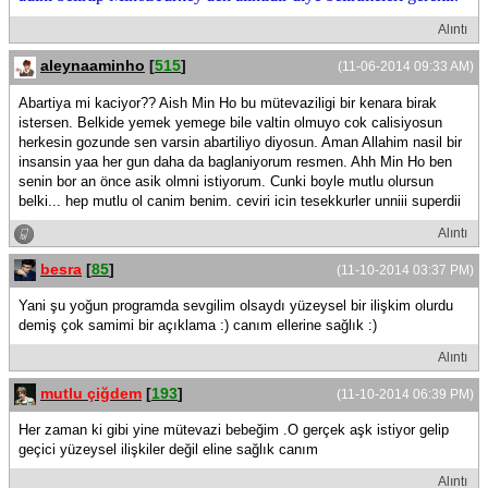
Alıntı
aleynaaminho
[
515
]
(11-06-2014 09:33 AM)
Abartiya mi kaciyor?? Aish Min Ho bu mütevaziligi bir kenara birak
istersen. Belkide yemek yemege bile valtin olmuyo cok calisiyosun
herkesin gozunde sen varsin abartiliyo diyosun. Aman Allahim nasil bir
insansin yaa her gun daha da baglaniyorum resmen. Ahh Min Ho ben
senin bor an önce asik olmni istiyorum. Cunki boyle mutlu olursun
belki... hep mutlu ol canim benim. ceviri icin tesekkurler unniii superdii
Alıntı
besra
[
85
]
(11-10-2014 03:37 PM)
Yani şu yoğun programda sevgilim olsaydı yüzeysel bir ilişkim olurdu
demiş çok samimi bir açıklama :) canım ellerine sağlık :)
Alıntı
mutlu çiğdem
[
193
]
(11-10-2014 06:39 PM)
Her zaman ki gibi yine mütevazi bebeğim .O gerçek aşk istiyor gelip
geçici yüzeysel ilişkiler değil eline sağlık canım
Alıntı