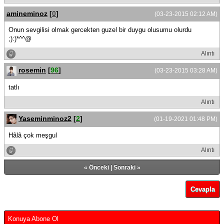
amineminoz
[
0
]
(03-23-2015 02:12 AM)
Onun sevgilisi olmak gercekten guzel bir duygu olusumu olurdu
;):)*^^@
Alıntı
rosemin
[
96
]
(03-23-2015 03:28 AM)
tatlı
Alıntı
Yaseminminoz2
[
2
]
(01-19-2021 01:48 PM)
Hâlâ çok meşgul
Alıntı
«
Önceki
|
Sonraki
»
Cevapla
Konuya Abone Ol