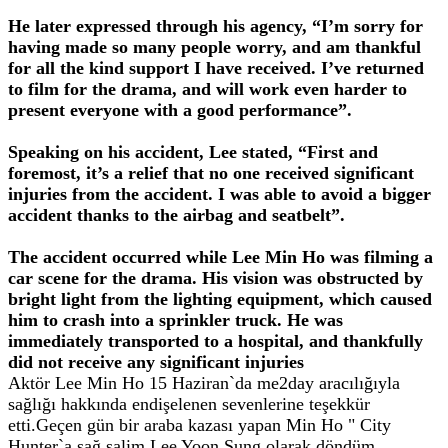
He later expressed through his agency, “I’m sorry for
having made so many people worry, and am thankful
for all the kind support I have received. I’ve returned
to film for the drama, and will work even harder to
present everyone with a good performance”.
Speaking on his accident, Lee stated, “First and
foremost, it’s a relief that no one received significant
injuries from the accident. I was able to avoid a bigger
accident thanks to the airbag and seatbelt”.
The accident occurred while Lee Min Ho was filming a
car scene for the drama. His vision was obstructed by
bright light from the lighting equipment, which caused
him to crash into a sprinkler truck. He was
immediately transported to a hospital, and thankfully
did not receive any significant injuries
Aktör Lee Min Ho 15 Haziran`da me2day aracılığıyla
sağlığı hakkında endişelenen sevenlerine teşekkür
etti.Geçen gün bir araba kazası yapan Min Ho " City
Hunter`a sağ salim Lee Yoon Sung olarak döndüm.