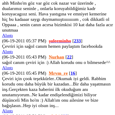
ahh Minho'm göz var göz cok nazar var üzerinde ,
dualarımız seninle , onlarla koruyabildiğimiz kadr
koruyacagııız seni. Hava yastıgına ve emniyet kemerine
hiç bu kadaaar saygı duymamııştııııııııım , cok dikkatli ol
Oppaaa , senin canın acırsa bizimkisi 10 kat daha fazla acır
unutmaa
Alıntı
(06-19-2011 05:37 PM)
şuleeminho
[
233
]
Çevriri için sağol canım hemen paylaştım facebookda
Alıntı
(06-19-2011 05:43 PM)
Nurhan
[
22
]
sağol canım çeviri için :) Allah korudu onu o bilmesede^^
Alıntı
(06-19-2011 05:45 PM)
Mrvm_re
[
16
]
Çeviri için çook teşekkürler..Okumak iyi geldi. Rabbim
korudu onu daha büyük bir kazadan...Bir daha yaşatmasın
inş.Gerçekten kaza haberini ilk okuduğum anı
unutamıyorum..Ne kadar endişelendiğimizi biliyor
düşünceli Min ho'm :) Allah'ım onu ailesine ve bize
bağışlasın..Hep iyi olsun inş...
Alıntı