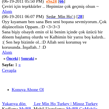
(06-19-2011 05:50 PM)
eSs24
[
66
]
Çeviri için teşekkürler .. Hepimize çok geçmiş olsun ~
Alıntı
(06-19-2011 06:07 PM)
Sedæ_Min Ho':)
[
28
]
Oyy kıyamam ben sana Ben seni boşuna sevmiyorum..Çok
düşüncelisin Oppam..:D <3<3<3
Sana bişiy olsaydı emin ol ki benim içinde çok üzücü bir
dönem başlamış olurdu ve Kalbimin bir yarısı boş kalırdı..
:( Sen hep bizimle ol..:D Allah seni korumuş ve
korusunda..İnşallah..! :D
Alıntı
«
Önceki
|
Sonraki
»
Sayfa:
1
»
Cevapla
Konuya Abone Ol
Yukarıya dön
Lee Min Ho Turkey | Minoz Turkey
Kodlama
MyBB
, Mobil Uygulama:
MyBB GoMobile