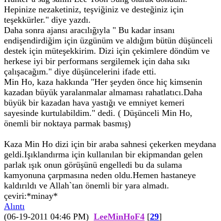
Hepinize nezaketiniz, teşviğiniz ve desteğiniz için
teşekkürler." diye yazdı.
Daha sonra ajansı aracılığıyla " Bu kadar insanı
endişendirdiğim için üzgünüm ve aldığım bütün düşünceli
destek için müteşekkirim. Dizi için çekimlere döndüm ve
herkese iyi bir performans sergilemek için daha sıkı
çalışacağım." diye düşüncelerini ifade etti.
Min Ho, kaza hakkında "Her şeyden önce hiç kimsenin
kazadan büyük yaralanmalar almaması rahatlatıcı.Daha
büyük bir kazadan hava yastığı ve emniyet kemeri
sayesinde kurtulabildim." dedi. ( Düşünceli Min Ho,
önemli bir noktaya parmak basmış)
Kaza Min Ho dizi için bir araba sahnesi çekerken meydana
geldi.Işıklandırma için kullanılan bir ekipmandan gelen
parlak ışık onun görüşünü engelledi bu da sulama
kamyonuna çarpmasına neden oldu.Hemen hastaneye
kaldırıldı ve Allah`tan önemli bir yara almadı.
çeviri:*minay*
Alıntı
(06-19-2011 04:46 PM)
LeeMinHoF4
[
29
]