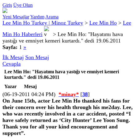
Giriş
Üye Olun
Yeni Mesajlar
Yardım
Arama
Lee Min Ho Turkey | Minoz Turkey
>
Lee Min Ho
>
Lee
Min Ho Haberleri
>
Lee Min Ho: "Hayatımı hava
yastığı ve emniyet kemeri kurtardı." dedi 19.06.2011
Sayfa:
1
»
İlk Mesaj
Son Mesaj
Cevapla
Lee Min Ho: "Hayatımı hava yastığı ve emniyet kemeri
kurtardı." dedi 19.06.2011
Yazar
Mesaj
(06-19-2011 04:24 PM)
*minay*
[
38
]
On June 15th, actor Lee Min Ho thanked his fans for
their concern over his health through his me2day. Lee,
who was recently involved in a car accident, posted “I
have safely returned as ‘City Hunter’ Lee Yoon Sung.
Thank you for all your kind encouragement and
support”.