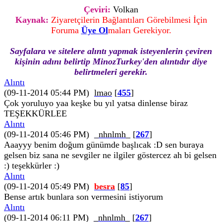
Çeviri:
Volkan
Kaynak:
Ziyaretçilerin Bağlantıları Görebilmesi İçin
Foruma
Üye Ol
maları Gerekiyor.
Sayfalara ve sitelere alıntı yapmak isteyenlerin çeviren
kişinin adını belirtip MinozTurkey'den alıntıdır diye
belirtmeleri gerekir.
Alıntı
(09-11-2014 05:44 PM)
lmao
[
455
]
Çok yoruluyo yaa keşke bu yıl yatsa dinlense biraz
TEŞEKKÜRLEE
Alıntı
(09-11-2014 05:46 PM)
_nhnlmh_
[
267
]
Aaayyy benim doğum günümde başlıcak :D sen buraya
gelsen biz sana ne sevgiler ne ilgiler göstercez ah bi gelsen
:) teşekkürler :)
Alıntı
(09-11-2014 05:49 PM)
besra
[
85
]
Bense artık bunlara son vermesini istiyorum
Alıntı
(09-11-2014 06:11 PM)
_nhnlmh_
[
267
]