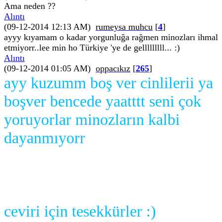
Ama neden ??
Alıntı
(09-12-2014 12:13 AM)
rumeysa muhcu
[
4
]
ayyy kıyamam o kadar yorgunluğa rağmen minozları ihmal
etmiyorr..lee min ho Türkiye 'ye de gelllllllll... :)
Alıntı
(09-12-2014 01:05 AM)
oppacıkız
[
265
]
ayy kuzumm boş ver cinlilerii ya
boşver bencede yaatttt seni çok
yoruyorlar minozların kalbi
dayanmıyorr
ceviri için tesekkürler :)