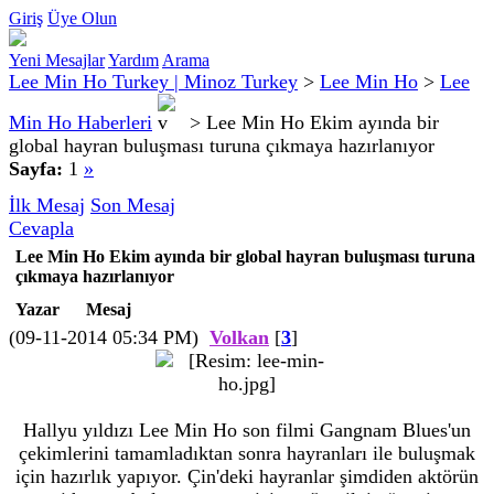
Giriş
Üye Olun
Yeni Mesajlar
Yardım
Arama
Lee Min Ho Turkey | Minoz Turkey
>
Lee Min Ho
>
Lee
Min Ho Haberleri
>
Lee Min Ho Ekim ayında bir
global hayran buluşması turuna çıkmaya hazırlanıyor
Sayfa:
1
»
İlk Mesaj
Son Mesaj
Cevapla
Lee Min Ho Ekim ayında bir global hayran buluşması turuna
çıkmaya hazırlanıyor
Yazar
Mesaj
(09-11-2014 05:34 PM)
Volkan
[
3
]
Hallyu yıldızı Lee Min Ho son filmi Gangnam Blues'un
çekimlerini tamamladıktan sonra hayranları ile buluşmak
için hazırlık yapıyor. Çin'deki hayranlar şimdiden aktörün