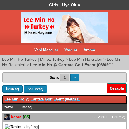
Giriş
Üye Olun
Yeni Mesajlar
Yardım
Arama
Lee Min Ho Turkey | Minoz Turkey
>
Lee Min Ho Galeri
>
Lee Min
Ho Resimleri
>
Lee Min Ho @ Cantata Golf Event (06/09/11
Sayfa:
1
»
Cevapla
İlk Mesaj
Son Mesaj
Lee Min Ho @ Cantata Golf Event (06/09/11
Yazar
Mesaj
besra
[
85
]
(06-12-2011 11:30 AM)