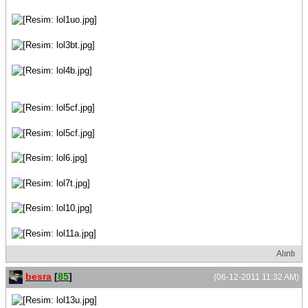
Alıntı
besra
[
85
]
(06-12-2011 11:32 AM)