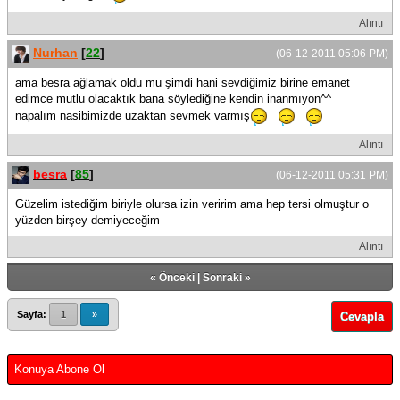
Alıntı
Nurhan
[
22
]
(06-12-2011 05:06 PM)
ama besra ağlamak oldu mu şimdi hani sevdiğimiz birine emanet
edimce mutlu olacaktık bana söylediğine kendin inanmıyon^^
napalım nasibimizde uzaktan sevmek varmış
Alıntı
besra
[
85
]
(06-12-2011 05:31 PM)
Güzelim istediğim biriyle olursa izin veririm ama hep tersi olmuştur o
yüzden birşey demiyeceğim
Alıntı
«
Önceki
|
Sonraki
»
Sayfa:
1
»
Cevapla
Konuya Abone Ol