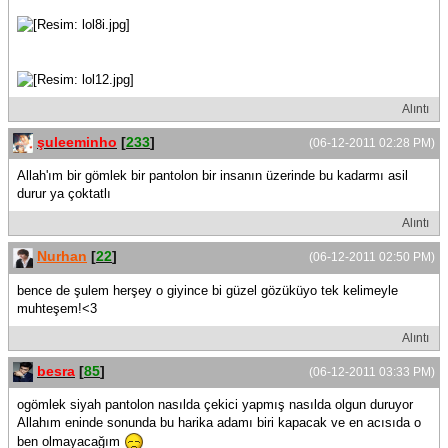
Alıntı
şuleeminho
[
233
]
(06-12-2011 02:28 PM)
Allah'ım bir gömlek bir pantolon bir insanın üzerinde bu kadarmı asil
durur ya çoktatlı
Alıntı
Nurhan
[
22
]
(06-12-2011 02:50 PM)
bence de şulem herşey o giyince bi güzel gözüküyo tek kelimeyle
muhteşem!<3
Alıntı
besra
[
85
]
(06-12-2011 03:33 PM)
ogömlek siyah pantolon nasılda çekici yapmış nasılda olgun duruyor
Allahım eninde sonunda bu harika adamı biri kapacak ve en acısıda o
ben olmayacağım